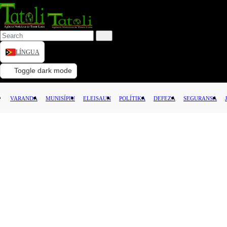
LÍNGUA
VARANDA
Toggle dark mode
MUNISÍPIU
VARANDA
MUNISÍPIU
ELEISAUN
POLÍTIKA
DEFEZA
SEGURANSA
ELEISAUN
POLÍTIKA
DEFEZA
SEGURANSA
JUSTISA
LEI