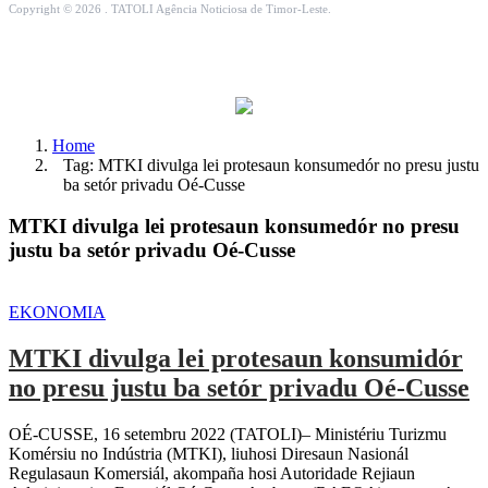
Copyright © 2026 . TATOLI Agência Noticiosa de Timor-Leste.
Home
Tag: MTKI divulga lei protesaun konsumedór no presu justu
ba setór privadu Oé-Cusse
MTKI divulga lei protesaun konsumedór no presu
justu ba setór privadu Oé-Cusse
EKONOMIA
MTKI divulga lei protesaun konsumidór
no presu justu ba setór privadu Oé-Cusse
OÉ-CUSSE, 16 setembru 2022 (TATOLI)– Ministériu Turizmu
Komérsiu no Indústria (MTKI), liuhosi Diresaun Nasionál
Regulasaun Komersiál, akompaña hosi Autoridade Rejiaun