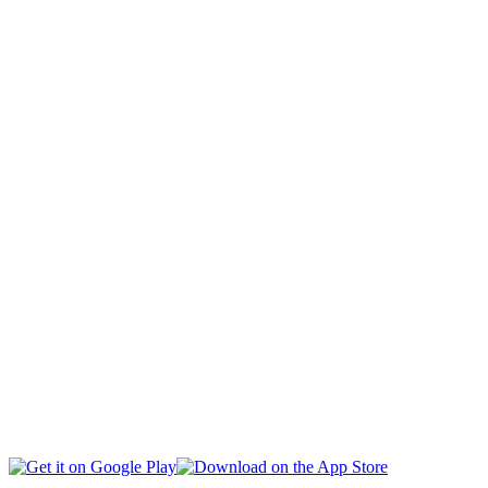
KAPITÁL
DESPORTU
NASIONÁL
INTERNASIONÁL
EKONOMIA
EDUKASAUN
SAÚDE
MULTIMÉDIA
LIVE TV