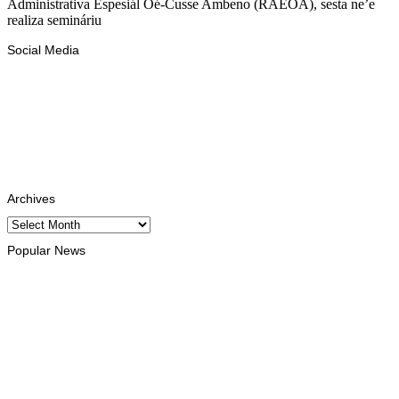
Administrativa Espesiál Oé-Cusse Ambeno (RAEOA), sesta ne’e
realiza semináriu
Social Media
Facebook
Likes
Instagram
Follows
Youtube
Subscribe
Tiktok
Follows
Archives
Archives
Popular News
EKONOMIA
TL no Malázia diskute hemetin kooperasaun iha área turizmu
no edukasaun