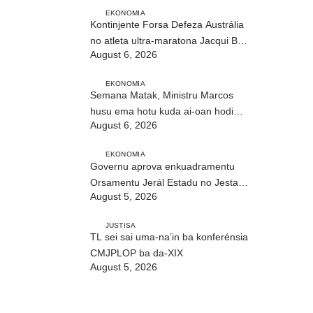
EKONOMIA
Kontinjente Forsa Defeza Austrália
no atleta ultra-maratona Jacqui Bell
August 6, 2026
partisipa DIM 2026
EKONOMIA
Semana Matak, Ministru Marcos
husu ema hotu kuda ai-oan hodi
August 6, 2026
proteje biodiversidade
EKONOMIA
Governu aprova enkuadramentu
Orsamentu Jerál Estadu no Jestaun
August 5, 2026
Finanseira Públika
JUSTISA
TL sei sai uma-na’in ba konferénsia
CMJPLOP ba da-XIX
August 5, 2026