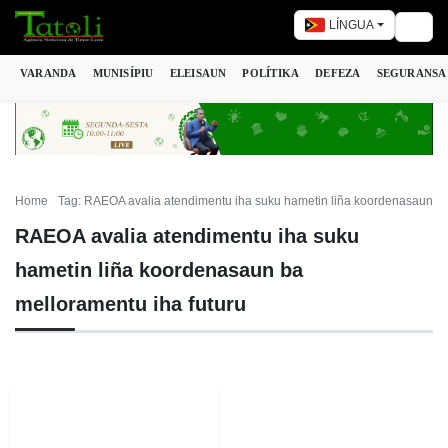
LÍNGUA
Togg
VARANDA
MUNISÍPIU
ELEISAUN
POLÍTIKA
DEFEZA
SEGURANSA
Home
Tag: RAEOA avalia atendimentu iha suku hametin liña koordenasaun ba
RAEOA avalia atendimentu iha suku
hametin liña koordenasaun ba
melloramentu iha futuru