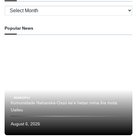
Archives
Popular News
MUNISÍPIU
Komunidade Nahareka-Ossú ke’e hetan mina iha mota
Uaileu
August 6, 2026