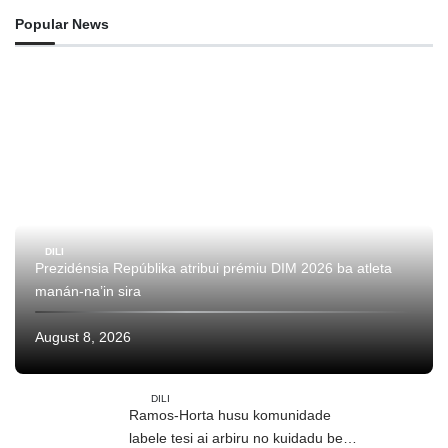
Popular News
DILI
Prezidénsia Repúblika atribui prémiu DIM 2026 ba atleta
manán-na’in sira
August 8, 2026
DILI
Ramos-Horta husu komunidade
labele tesi ai arbiru no kuidadu bee-