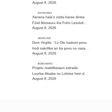
August 8, 2026
matan
EKONOMIA
Xanana hala’o vizita-haree direta
Fósil Iktosauru iha Foho Lesululi
August 8, 2026
Kailaku
HEADLINE
Dom Virgílio: “Lú Olo hadomi povu
hodi sakrifika an ba povu no nasaun
August 8, 2026
ho fuan”
BOBONARU
Projetu reabilitasaun estrada
Lourba-Atsabe no Lolotoe hein de’it
August 8, 2026
vistu tribunál