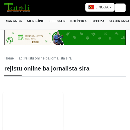
LÍNGUA
Togg
VARANDA
MUNISÍPIU
ELEISAUN
POLÍTIKA
DEFEZA
SEGURANSA
Home
Tag: rejistu online ba jornalista sira
rejistu online ba jornalista sira