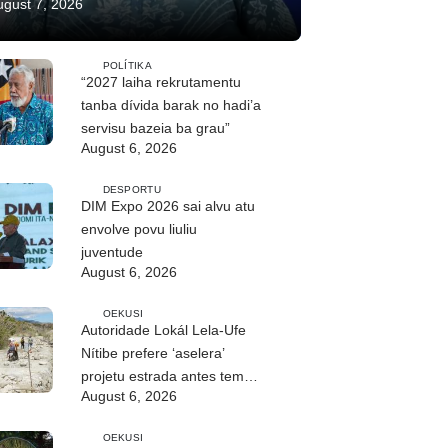
ugust 7, 2026
POLÍTIKA
“2027 laiha rekrutamentu
tanba dívida barak no hadi’a
servisu bazeia ba grau”
August 6, 2026
DESPORTU
DIM Expo 2026 sai alvu atu
envolve povu liuliu
juventude
August 6, 2026
OEKUSI
Autoridade Lokál Lela-Ufe
Nítibe prefere ‘aselera’
projetu estrada antes tempu
August 6, 2026
udan
OEKUSI