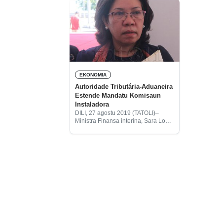
EKONOMIA
Autoridade Tributária-Aduaneira
Estende Mandatu Komisaun
Instaladora
DILI, 27 agostu 2019 (TATOLI)–
Ministra Finansa interina, Sara Lobo
Brites, ohin, ba Ajénsia Tatoli iha
Palásiu Governu, katak estatutu
orgániku autoridade tibutária no
aduaneira hetan ona alterasaun,
nune’e estende