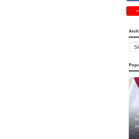
Y
Arch
Archi
Popu
In
in