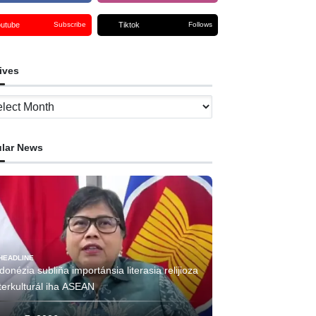
outube
Tiktok
Subscribe
Follows
ives
ves
lar News
HEADLINE
donézia subliña importánsia literasia relijioza
terkulturál iha ASEAN