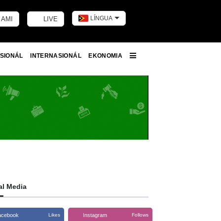
LÍNGUA
 AMI
LIVE
Toggle dark m
SIONÁL
INTERNASIONÁL
EKONOMIA
More
al Media
acebook
Instagram
Likes
Follows