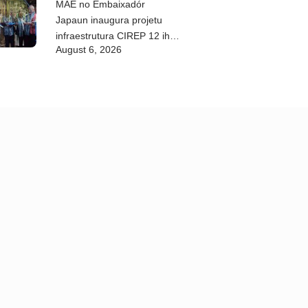
MAE no Embaixadór
Japaun inaugura projetu
infraestrutura CIREP 12 iha
August 6, 2026
Nítibe