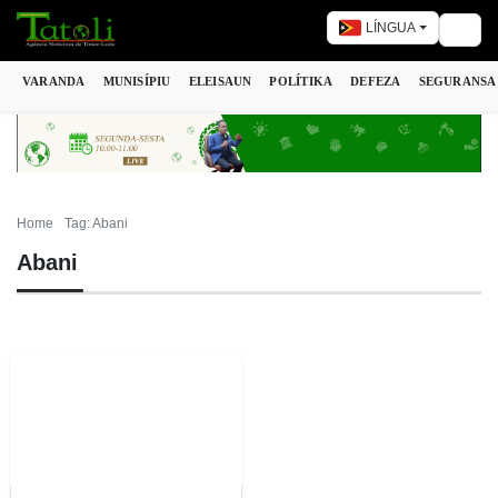
LÍNGUA
Togg
VARANDA
MUNISÍPIU
ELEISAUN
POLÍTIKA
DEFEZA
SEGURANSA
Home
Tag: Abani
Abani