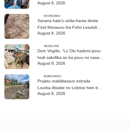
August 8, 2026
matan
EKONOMIA
Xanana hala’o vizita-haree direta
Fósil Iktosauru iha Foho Lesululi
August 8, 2026
Kailaku
HEADLINE
Dom Virgílio: “Lú Olo hadomi povu
hodi sakrifika an ba povu no nasaun
August 8, 2026
ho fuan”
BOBONARU
Projetu reabilitasaun estrada
Lourba-Atsabe no Lolotoe hein de’it
August 8, 2026
vistu tribunál