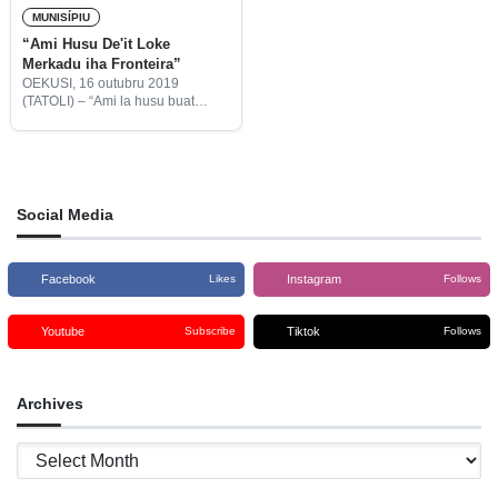
MUNISÍPIU
“Ami Husu De'it Loke
Merkadu iha Fronteira”
OEKUSI, 16 outubru 2019
(TATOLI) – “Ami la husu buat
seluk, ami husu de’it loke fali
merkadu iha área fronteira”,
Carlos Colo abitante suku Abani,
sub rejiaun Pasabe, Rejiaun
Administrativa
Social Media
Facebook
Instagram
Likes
Follows
Youtube
Tiktok
Subscribe
Follows
Archives
Archives