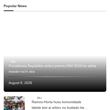
Popular News
DILI
Prezidénsia Repúblika atribui prémiu DIM 2026 ba atleta
manán-na’in sira
August 8, 2026
DILI
Ramos-Horta husu komunidade
labele tesi ai arbiru no kuidadu bee-