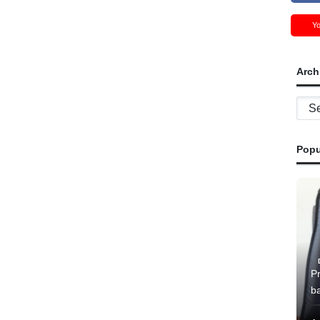
Y
Arch
Archi
Popu
P
b