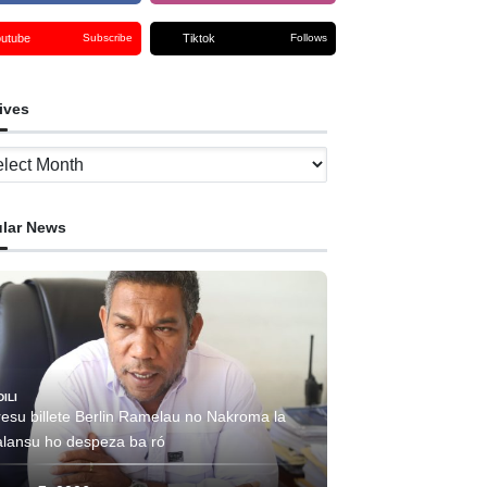
outube
Tiktok
Subscribe
Follows
ives
ves
lar News
DILI
resu billete Berlin Ramelau no Nakroma la
alansu ho despeza ba ró