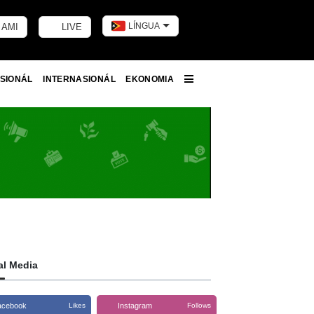
LÍNGUA
 AMI
LIVE
Toggle dark m
SIONÁL
INTERNASIONÁL
EKONOMIA
More
al Media
acebook
Instagram
Likes
Follows