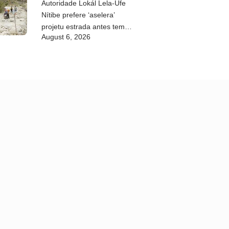
Autoridade Lokál Lela-Ufe
Nítibe prefere ‘aselera’
projetu estrada antes tempu
August 6, 2026
udan