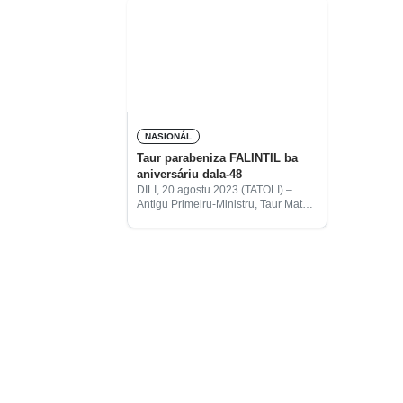
NASIONÁL
Taur parabeniza FALINTIL ba
aniversáriu dala-48
DILI, 20 agostu 2023 (TATOLI) –
Antigu Primeiru-Ministru, Taur Matan
Ruak, parabeniza Forsa Armada
Libertasaun Nasionál Timor-Leste
(FALINTIL), ba aniversáriu dala-48
(1975-2023).