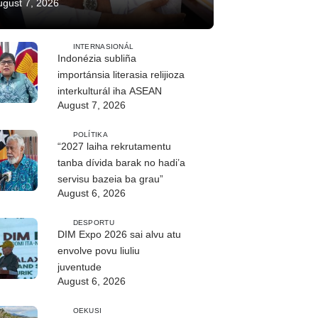
ugust 7, 2026
INTERNASIONÁL
Indonézia subliña
importánsia literasia relijioza
interkulturál iha ASEAN
August 7, 2026
POLÍTIKA
“2027 laiha rekrutamentu
tanba dívida barak no hadi’a
servisu bazeia ba grau”
August 6, 2026
DESPORTU
DIM Expo 2026 sai alvu atu
envolve povu liuliu
juventude
August 6, 2026
OEKUSI