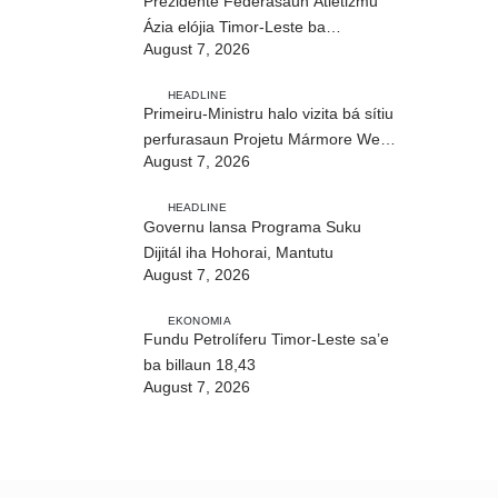
Prezidente Federasaun Atletizmu
Ázia elójia Timor-Leste ba
August 7, 2026
realizasaun DIM 2026
HEADLINE
Primeiru-Ministru halo vizita bá sítiu
perfurasaun Projetu Mármore We-
August 7, 2026
uah iha Ilimanu
HEADLINE
Governu lansa Programa Suku
Dijitál iha Hohorai, Mantutu
August 7, 2026
EKONOMIA
Fundu Petrolíferu Timor-Leste sa’e
ba billaun 18,43
August 7, 2026