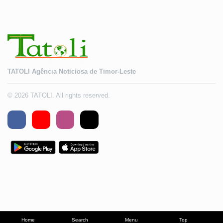
TATOLI Agência Noticiosa de Timor-Leste
© 2026 TATOLI. All rights reserved.
Home
Search
Menu
Top