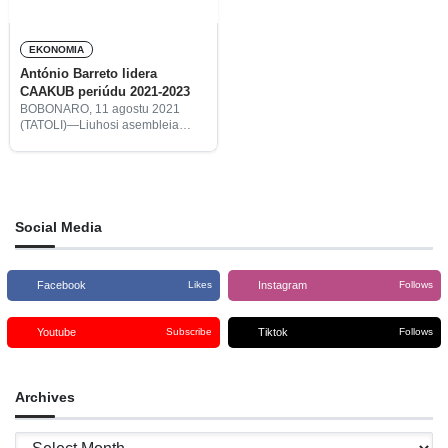
EKONOMIA
António Barreto lidera
CAAKUB periúdu 2021-2023
BOBONARO, 11 agostu 2021
(TATOLI)—Liuhosi asembleia
jerál, agrikultór munisípiu
Bobonaro hili António Barreto da
Conceição, lidera Sentru
Atendimentu Agrikultór Kuda Ulun
Bobonaro (CAAKUB), ba mandatu
tinan rua (2021-2023), substitui
Social Media
Facebook
Instagram
Likes
Follows
Youtube
Tiktok
Subscribe
Follows
Archives
Archives