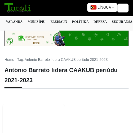
LÍNGUA
Togg
VARANDA
MUNISÍPIU
ELEISAUN
POLÍTIKA
DEFEZA
SEGURANSA
Home
Tag: António Barreto lidera CAAKUB periúdu 2021-2023
António Barreto lidera CAAKUB periúdu
2021-2023