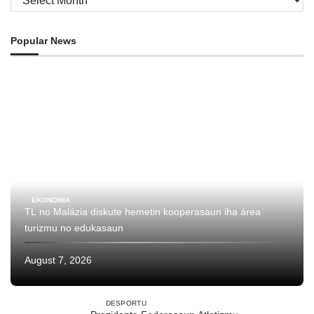
Popular News
EKONOMIA
TL no Malázia diskute hemetin kooperasaun iha área
turizmu no edukasaun
August 7, 2026
DESPORTU