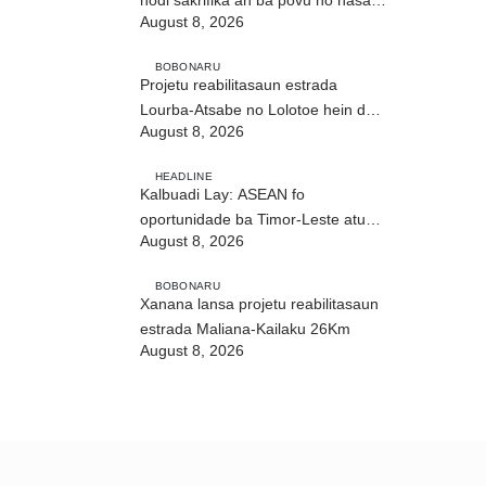
August 8, 2026
ho fuan”
BOBONARU
Projetu reabilitasaun estrada
Lourba-Atsabe no Lolotoe hein de’it
August 8, 2026
vistu tribunál
HEADLINE
Kalbuadi Lay: ASEAN fo
oportunidade ba Timor-Leste atu
August 8, 2026
aselera transformasaun ekonómika
BOBONARU
Xanana lansa projetu reabilitasaun
estrada Maliana-Kailaku 26Km
August 8, 2026