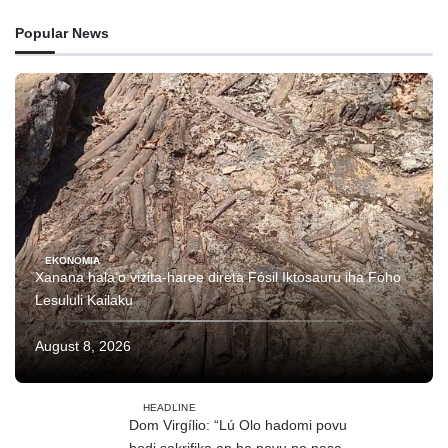
Popular News
EKONOMIA
Xanana hala’o vizita-haree direta Fósil Iktosauru iha Foho
Lesululi Kailaku
August 8, 2026
HEADLINE
Dom Virgílio: “Lú Olo hadomi povu
hodi sakrifika an ba povu no nasaun