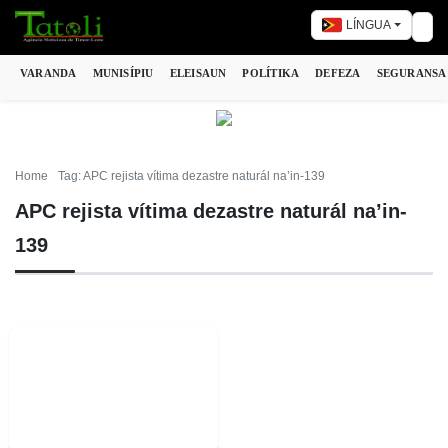
LÍNGUA
Tog
VARANDA
MUNISÍPIU
ELEISAUN
POLÍTIKA
DEFEZA
SEGURANSA
Home
Tag: APC rejista vítima dezastre naturál na’in-139
APC rejista vítima dezastre naturál na’in-
139