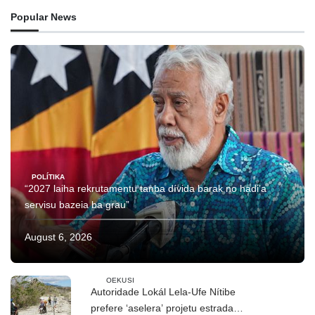
Popular News
POLÍTIKA
“2027 laiha rekrutamentu tanba dívida barak no hadi’a
servisu bazeia ba grau”
August 6, 2026
OEKUSI
Autoridade Lokál Lela-Ufe Nítibe
prefere ‘aselera’ projetu estrada