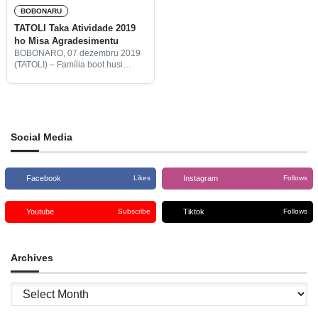
BOBONARU
TATOLI Taka Atividade 2019
ho Misa Agradesimentu
BOBONARO, 07 dezembru 2019
(TATOLI) – Família boot husi
Agência Noticiosa Timor-Leste,
TATOLI. IP, taka ninia atividade
tinan 2019 ho misa
agradesimentu iha Kapela Virgem
Peregrina Marobo, ne’ebé
prezide
Social Media
Facebook
Instagram
Likes
Follows
Youtube
Tiktok
Subscribe
Follows
Archives
Archives