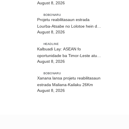
August 8, 2026
ho fuan”
BOBONARU
Projetu reabilitasaun estrada
Lourba-Atsabe no Lolotoe hein de’it
August 8, 2026
vistu tribunál
HEADLINE
Kalbuadi Lay: ASEAN fo
oportunidade ba Timor-Leste atu
August 8, 2026
aselera transformasaun ekonómika
BOBONARU
Xanana lansa projetu reabilitasaun
estrada Maliana-Kailaku 26Km
August 8, 2026