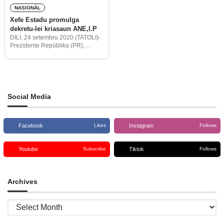
NASIONÁL
Xefe Estadu promulga
dekretu-lei kriasaun ANE,I.P
DILI, 24 setembru 2020 (TATOLI)-
Prezidente Repúblika (PR),
Francisco Guterres ‘Lú Olo’, iha
23 setembru ne’e promulga ona
dekretu-lei kona-ba kriasaun
Autoridade Nasionál Eletrisidade,
Institutu Públiku (ANE, I.P).
Social Media
Facebook
Instagram
Likes
Follows
Youtube
Tiktok
Subscribe
Follows
Archives
Archives