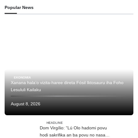
Popular News
EKONOMIA
Xanana hala’o vizita-haree direta Fósil Iktosauru iha Foho
Lesululi Kailaku
August 8, 2026
HEADLINE
Dom Virgílio: “Lú Olo hadomi povu
hodi sakrifika an ba povu no nasaun