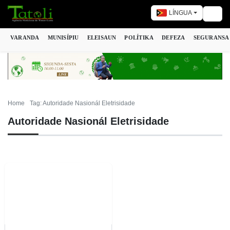
LÍNGUA
Togg
VARANDA
MUNISÍPIU
ELEISAUN
POLÍTIKA
DEFEZA
SEGURANSA
Home
Tag: Autoridade Nasionál Eletrisidade
Autoridade Nasionál Eletrisidade