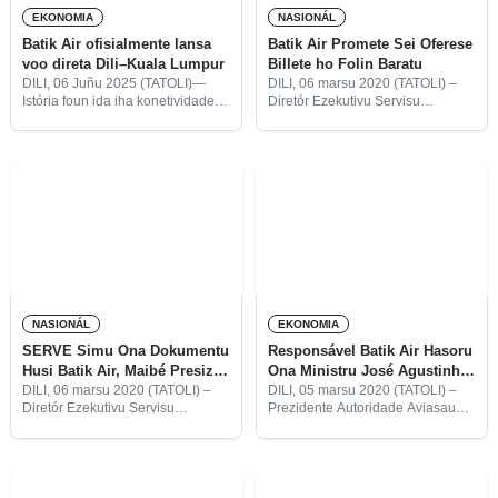
EKONOMIA
NASIONÁL
Batik Air ofisialmente lansa
Batik Air Promete Sei Oferese
voo direta Dili–Kuala Lumpur
Billete ho Folin Baratu
DILI, 06 Juñu 2025 (TATOLI)—
DILI, 06 marsu 2020 (TATOLI) –
Istória foun ida iha konetividade
Diretór Ezekutivu Servisu
aérea Sudeste Aziátiku, ohin iha
Rejistrasaun no Verifikasaun
Aeroportu Internasionál
Emprezariál (SERVE), Florêncio
Prezidente Nicolau Lobato, Dili ho
Sanches, informa responsável
Batik Air Malázia lansa
Batik Air iha kompromisu atu
ofisialmente voo direta dahuluk
ajuda Timor-Leste hodi rezolve
folin billete
NASIONÁL
EKONOMIA
SERVE Simu Ona Dokumentu
Responsável Batik Air Hasoru
Husi Batik Air, Maibé Presiza
Ona Ministru José Agustinho
Hadi’a Buat Balun
Hodi Ko’alia Operasaun
DILI, 06 marsu 2020 (TATOLI) –
DILI, 05 marsu 2020 (TATOLI) –
Diretór Ezekutivu Servisu
Prezidente Autoridade Aviasaun
Rejistrasaun no Verifikasaun
Timor-Leste (AACTL,sigla
Emprezariál (SERVE), Florêncio
portugés), Ana Rosália Ximenes
Sanches, konfirma katak nia parte
Varela, informa responsável
simu ona dokumentu husi
empreza Aviaun Batik Air hasoru
empreza Aviaun Batik Air hodi
ona Ministru Transporte no