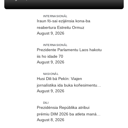
INTERNASIONÁL
Iraun fó-sai ezijénsia kona-ba
reabertura Estreitu Ormuz
August 9, 2026
INTERNASIONÁL
Prezidente Parlamentu Laos hakotu
iis ho idade 70
August 9, 2026
NASIONÁL
Husi Dili bá Pekín: Viajen
jornalístika ida buka koñesimentu
August 9, 2026
foun (Parte I)
DILI
Prezidénsia Repúblika atribui
prémiu DIM 2026 ba atleta manán-
August 8, 2026
na’in sira