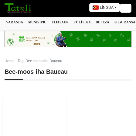
LÍNGUA
Togg
VARANDA
MUNISÍPIU
ELEISAUN
POLÍTIKA
DEFEZA
SEGURANSA
Home
Tag: Bee-moos iha Baucau
Bee-moos iha Baucau