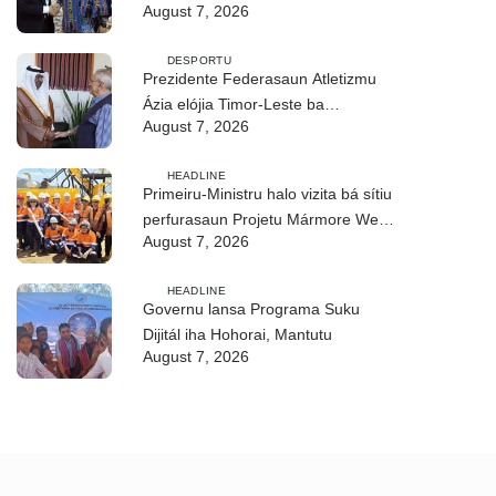
August 7, 2026
edukasaun
DESPORTU
Prezidente Federasaun Atletizmu
Ázia elójia Timor-Leste ba
August 7, 2026
realizasaun DIM 2026
HEADLINE
Primeiru-Ministru halo vizita bá sítiu
perfurasaun Projetu Mármore We-
August 7, 2026
uah iha Ilimanu
HEADLINE
Governu lansa Programa Suku
Dijitál iha Hohorai, Mantutu
August 7, 2026