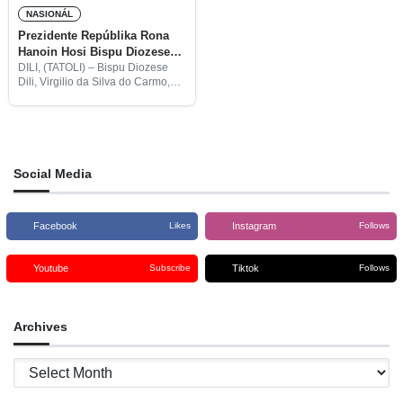
NASIONÁL
Prezidente Repúblika Rona
Hanoin Hosi Bispu Diozese
Tolu
DILI, (TATOLI) – Bispu Diozese
Dili, Virgilio da Silva do Carmo,
Bispu Diozese Baukau, Don
Basilio do Nascimento, no Bispu
Diozese Maliana, Norberto do
Amaral, ohin hasoru Prezidente
Repúblika,
Social Media
Facebook
Instagram
Likes
Follows
Youtube
Tiktok
Subscribe
Follows
Archives
Archives