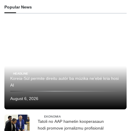
Popular News
HEADLINE
Koreia-Súl permite direitu autór ba múzika ne’ebé kria hosi
AI
August 6, 2026
EKONOMIA
Tatoli no AAP hametin kooperasaun
hodi promove jornalizmu profisionál