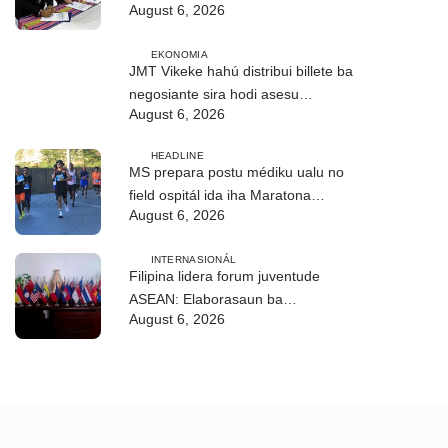
August 6, 2026
EKONOMIA
JMT Vikeke hahú distribui billete ba
negosiante sira hodi asesu
August 6, 2026
merkadu Olobai
HEADLINE
MS prepara postu médiku ualu no
field ospitál ida iha Maratona
August 6, 2026
Internasionál Dili
INTERNASIONÁL
Filipina lidera forum juventude
ASEAN: Elaborasaun ba
August 6, 2026
deklarasaun reziliénsia dijitál