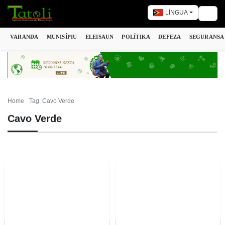
LÍNGUA
Togg
VARANDA
MUNISÍPIU
ELEISAUN
POLÍTIKA
DEFEZA
SEGURANSA
Home
Tag: Cavo Verde
Cavo Verde