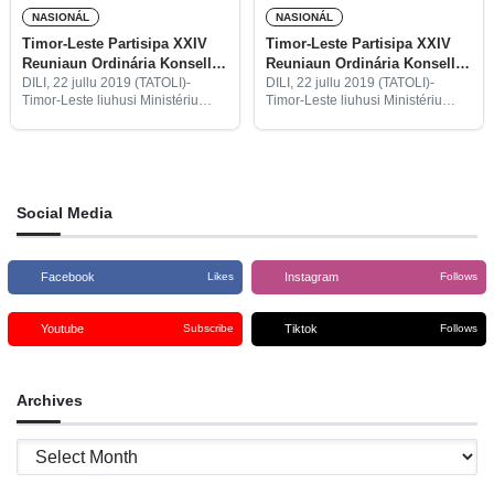
NASIONÁL
NASIONÁL
Timor-Leste Partisipa XXIV
Timor-Leste Partisipa XXIV
Reuniaun Ordinária Konsellu-
Reuniaun Ordinária Konsellu-
Ministru Iha Cavo Verde
Ministru Iha Kabuverde
DILI, 22 jullu 2019 (TATOLI)-
DILI, 22 jullu 2019 (TATOLI)-
Timor-Leste liuhusi Ministériu
Timor-Leste liuhusi Ministériu
Negósiu Estranjeiru no
Negósiu Estranjeiru no
Kooperasaun (MNEK) partisipa
Kooperasaun (MNEK) partisipa
XXIV reuniaun ordinária Konsellu-
XXIV reuniaun ordinária Konsellu-
ministru iha Mindelo, Cabo Verde
ministru iha Mindelo, Kabuverde
ho tema “ A mobilidade como
ho tema “ A mobilidade como
factor de
factor de coesão
Social Media
Facebook
Instagram
Likes
Follows
Youtube
Tiktok
Subscribe
Follows
Archives
Archives