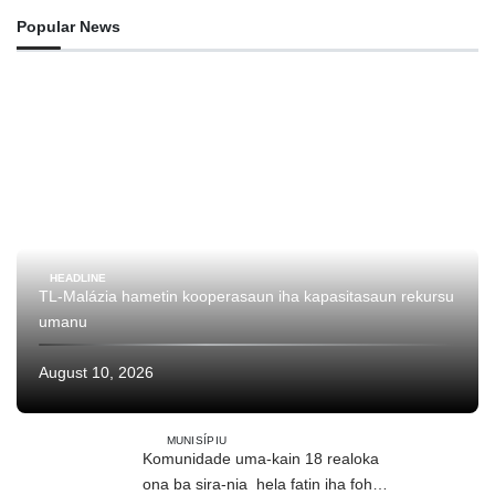
Popular News
HEADLINE
TL-Malázia hametin kooperasaun iha kapasitasaun rekursu
umanu
August 10, 2026
MUNISÍPIU
Komunidade uma-kain 18 realoka
ona ba sira-nia hela fatin iha foho