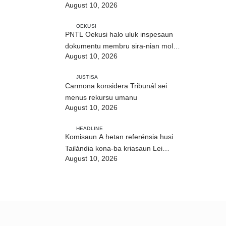
August 10, 2026
Builó okos
OEKUSI
PNTL Oekusi halo uluk inspesaun
dokumentu membru sira-nian molok
August 10, 2026
pasa-revista iha públiku
JUSTISA
Carmona konsidera Tribunál sei
menus rekursu umanu
August 10, 2026
HEADLINE
Komisaun A hetan referénsia husi
Tailándia kona-ba kriasaun Lei
August 10, 2026
Siberkrime