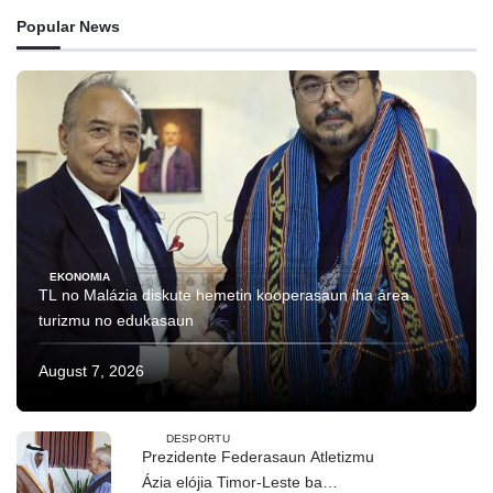
Popular News
EKONOMIA
TL no Malázia diskute hemetin kooperasaun iha área
turizmu no edukasaun
August 7, 2026
DESPORTU
Prezidente Federasaun Atletizmu
Ázia elójia Timor-Leste ba