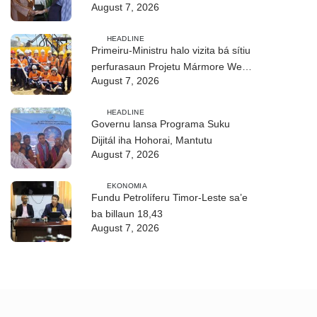
August 7, 2026
realizasaun DIM 2026
HEADLINE
Primeiru-Ministru halo vizita bá sítiu
perfurasaun Projetu Mármore We-
August 7, 2026
uah iha Ilimanu
HEADLINE
Governu lansa Programa Suku
Dijitál iha Hohorai, Mantutu
August 7, 2026
EKONOMIA
Fundu Petrolíferu Timor-Leste sa’e
ba billaun 18,43
August 7, 2026