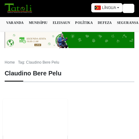
LÍNGUA
Togg
VARANDA
MUNISÍPIU
ELEISAUN
POLÍTIKA
DEFEZA
SEGURANSA
Home
Tag: Claudino Bere Pelu
Claudino Bere Pelu