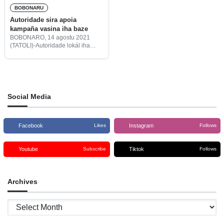
BOBONARU
Autoridade sira apoia
kampaña vasina iha baze
BOBONARO, 14 agostu 2021
(TATOLI)-Autoridade lokál iha
Munisípiu Bobonaro, deklara
prontu apoia hasae kobertura
kampaña interministeriál ba
vasina kontra COVID-19 hosi
nivel munisípiu to’o aldeia
remotas.
Social Media
Facebook
Instagram
Likes
Follows
Youtube
Tiktok
Subscribe
Follows
Archives
Archives