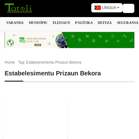
LÍNGUA
Togg
VARANDA
MUNISÍPIU
ELEISAUN
POLÍTIKA
DEFEZA
SEGURANSA
Home
Tag: Estabelesimentu Prizaun Bekora
Estabelesimentu Prizaun Bekora