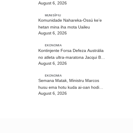
August 6, 2026
no troka informasaun
MUNISÍPIU
Komunidade Nahareka-Ossú ke’e
hetan mina iha mota Uaileu
August 6, 2026
EKONOMIA
Kontinjente Forsa Defeza Austrália
no atleta ultra-maratona Jacqui Bell
August 6, 2026
partisipa DIM 2026
EKONOMIA
Semana Matak, Ministru Marcos
husu ema hotu kuda ai-oan hodi
August 6, 2026
proteje biodiversidade