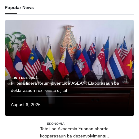
Popular News
INTERNASIONÁL
Filipina lidera forum juventude ASEAN: Elaborasaun ba
deklarasaun reziliénsia dijitál
August 6, 2026
EKONOMIA
Tatoli no Akademia Yunnan aborda
kooperasaun ba dezenvolvimentu