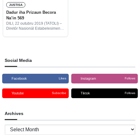
JUSTISA
Dadur iha Prizaun Becora
Na’in 569
DILI, 22 outubru 2019 (TATOLI) –
Diretór Nasionál Estabelesimentu
Prizaun Becora, João Domingos,
ohin, informa, dadur na’in 569
mak kumpre hela sira nia
sentensa iha prizaun refere.
Social Media
Facebook
Instagram
Likes
Follows
Youtube
Tiktok
Subscribe
Follows
Archives
Archives