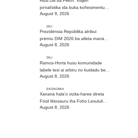
Husi Dili bá Pekín: Viajen
jornalístika ida buka koñesimentu
August 9, 2026
foun (Parte I)
DILI
Prezidénsia Repúblika atribui
prémiu DIM 2026 ba atleta manán-
August 8, 2026
na’in sira
DILI
Ramos-Horta husu komunidade
labele tesi ai arbiru no kuidadu bee-
August 8, 2026
matan
EKONOMIA
Xanana hala’o vizita-haree direta
Fósil Iktosauru iha Foho Lesululi
August 8, 2026
Kailaku