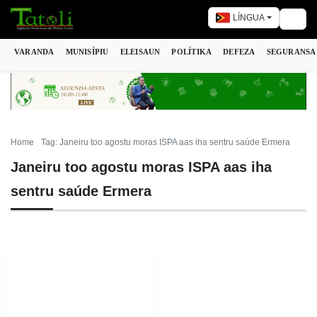
LÍNGUA
Togg
VARANDA
MUNISÍPIU
ELEISAUN
POLÍTIKA
DEFEZA
SEGURANSA
Home
Tag: Janeiru too agostu moras ISPA aas iha sentru saúde Ermera
Janeiru too agostu moras ISPA aas iha
sentru saúde Ermera