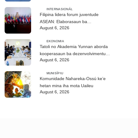
INTERNASIONÁL
Filipina lidera forum juventude
ASEAN: Elaborasaun ba
August 6, 2026
deklarasaun reziliénsia dijitál
EKONOMIA
Tatoli no Akademia Yunnan aborda
kooperasaun ba dezenvolvimentu
August 6, 2026
no troka informasaun
MUNISÍPIU
Komunidade Nahareka-Ossú ke’e
hetan mina iha mota Uaileu
August 6, 2026