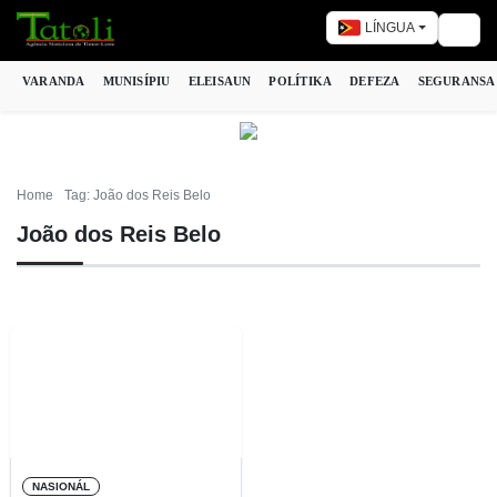
LÍNGUA
Togg
VARANDA
MUNISÍPIU
ELEISAUN
POLÍTIKA
DEFEZA
SEGURANSA
Home
Tag: João dos Reis Belo
João dos Reis Belo
NASIONÁL