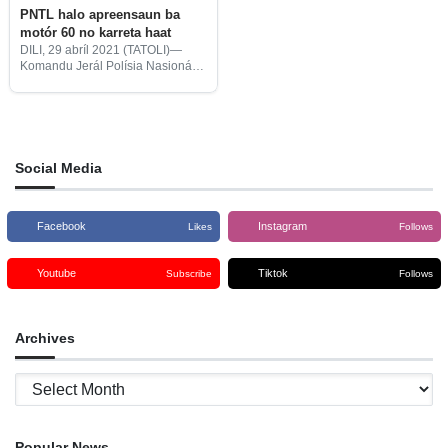
PNTL halo apreensaun ba
motór 60 no karreta haat
DILI, 29 abríl 2021 (TATOLI)—
Komandu Jerál Polísia Nasionál
Timor-Leste (PNTL) liu hosi
Departamentu Nasionál Trânzitu
no Seguransa Rodoviária
(DNTSR) halo apreensaun ba
motór 60 no kamioneta haat (4),
ne’ebé
Social Media
Facebook
Instagram
Likes
Follows
Youtube
Tiktok
Subscribe
Follows
Archives
Archives
Popular News