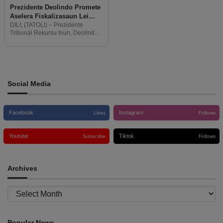
Prezidente Deolindo Promete
Aselera Fiskalizasaun Lei
Eleisaun Parlamentár
DILI, (TATOLI) – Prezidente
Tribunál Rekursu foun, Deolindo
dos Santos promete atu aselera
prosesu fiskalizasaun ba lei
eleisaun parlamentár.
Social Media
Facebook
Instagram
Likes
Follows
Youtube
Tiktok
Subscribe
Follows
Archives
Archives
Popular News