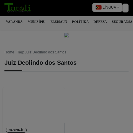
LÍNGUA
Tog
VARANDA
MUNISÍPIU
ELEISAUN
POLÍTIKA
DEFEZA
SEGURANSA
Home
Tag: Juiz Deolindo dos Santos
Juiz Deolindo dos Santos
NASIONÁL