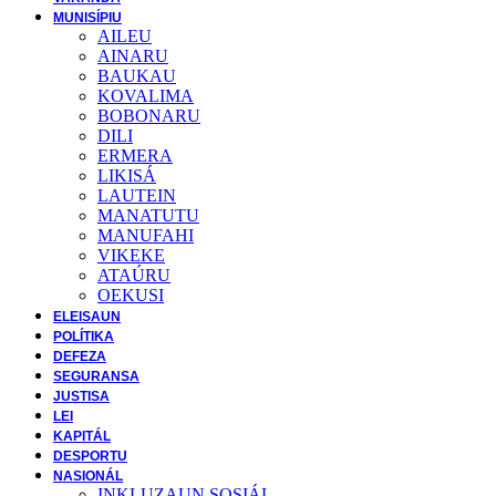
MUNISÍPIU
AILEU
AINARU
BAUKAU
KOVALIMA
BOBONARU
DILI
ERMERA
LIKISÁ
LAUTEIN
MANATUTU
MANUFAHI
VIKEKE
ATAÚRU
OEKUSI
ELEISAUN
POLÍTIKA
DEFEZA
SEGURANSA
JUSTISA
LEI
KAPITÁL
DESPORTU
NASIONÁL
INKLUZAUN SOSIÁL