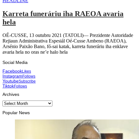
HEADLINE
Karreta funeráriu iha RAEOA avaria
hela
OÉ-CUSSE, 13 outubru 2021 (TATOLI)— Prezidente Autoridade
Rejiaun Administrativa Espesiál Oé-Cusse Ambeno (RAEOA),
Arsénio Paixão Bano, fó-sai katak, karreta funeráriu iha enklave
avaria hela no oras ne’e halo hela
Social Media
Facebook
Likes
Instagram
Follows
Youtube
Subscribe
Tiktok
Follows
Archives
Archives
Popular News