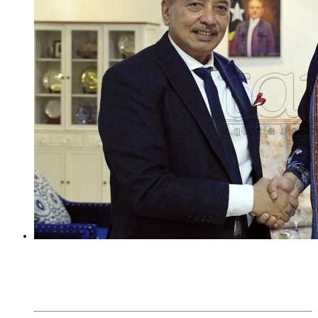
EKONOMIA
TL no Malázia diskute hemetin kooperasaun iha área turizmu
no edukasaun