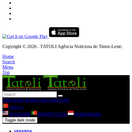
Copyright © 2026 . TATOLI Agência Noticiosa de Timor-Leste.
Home
Search
Menu
Top
ANUNSIU
KONA-BA AMI
LIVE
LÍNGUA
ENGLISH
PORTUGUÊS
INDONESIA
Toggle dark mode
VARANDA