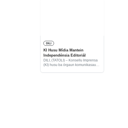
DILI
KI Husu Mídia Mantein
Independénsia Editoriál
DILI, (TATOLI) – Konsellu Imprensa
(KI) husu ba órgaun komunikasaun
sosiál sira atu mantein nafatin
independénsia editoriál atu labele
iha intervensaun polítika iha
Eleisaun Antesipada (EA).