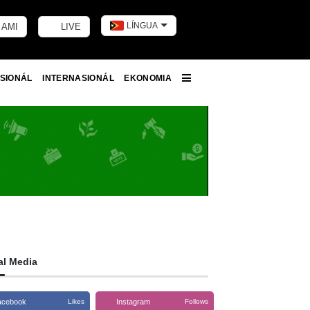
LÍNGUA
 AMI
LIVE
Toggle dark m
SIONÁL
INTERNASIONÁL
EKONOMIA
More
al Media
acebook
Instagram
Likes
Follows