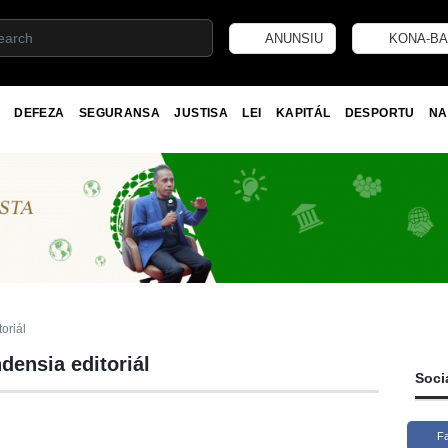
ANUNSIU
KONA-BA
DEFEZA
SEGURANSA
JUSTISA
LEI
KAPITÁL
DESPORTU
NA
oriál
ensia editoriál
Soci
F