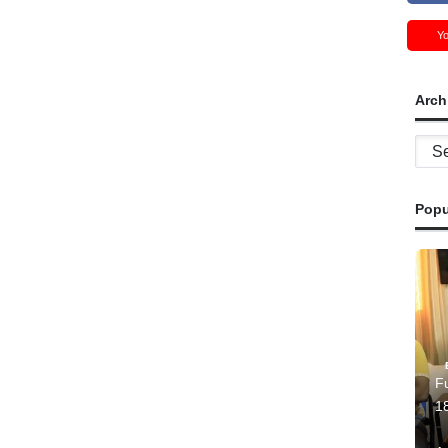
Y
Arch
Archi
Popu
Fu
1