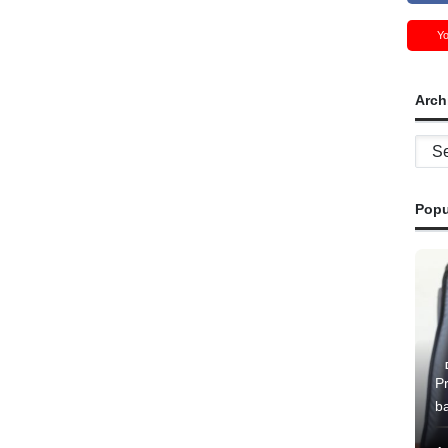
Y
Arch
Archi
Popu
P
b