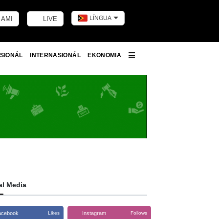
LÍNGUA
 AMI
LIVE
Toggle dark m
SIONÁL
INTERNASIONÁL
EKONOMIA
More
al Media
acebook
Instagram
Likes
Follows