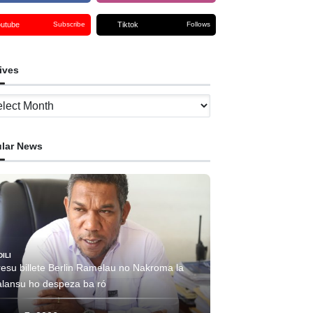
outube
Tiktok
Subscribe
Follows
ives
ves
lar News
DILI
resu billete Berlin Ramelau no Nakroma la
alansu ho despeza ba ró