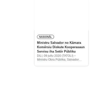
NASIONÁL
Ministru Salvador no Kámara
Komérsiu Diskute Kooperasaun
Servisu iha Setór Públiku
DILI, 09 jullu 2020 (TATOLI) –
Ministru Obra Públika, Salvador
Eugênio Soares dos Reis Pires
hala’o enkontru kortezia ho
Prezidente Kámara Komérsiu no
Industria Timor-Leste (CCI-TL, sigla
portugés), Oscar