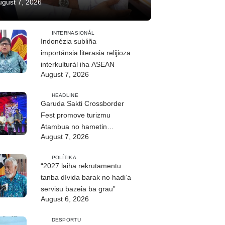
ugust 7, 2026
INTERNASIONÁL
Indonézia subliña
importánsia literasia relijioza
interkulturál iha ASEAN
August 7, 2026
HEADLINE
Garuda Sakti Crossborder
Fest promove turizmu
Atambua no hametin
August 7, 2026
relasaun TL–Indonézia
POLÍTIKA
“2027 laiha rekrutamentu
tanba dívida barak no hadi’a
servisu bazeia ba grau”
August 6, 2026
DESPORTU