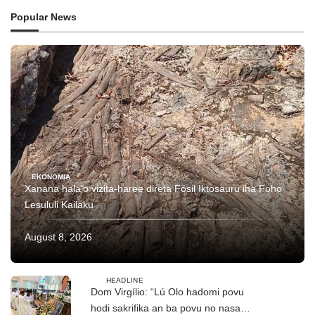
Popular News
EKONOMIA
Xanana hala’o vizita-haree direta Fósil Iktosauru iha Foho
Lesululi Kailaku
August 8, 2026
HEADLINE
Dom Virgílio: “Lú Olo hadomi povu
hodi sakrifika an ba povu no nasaun