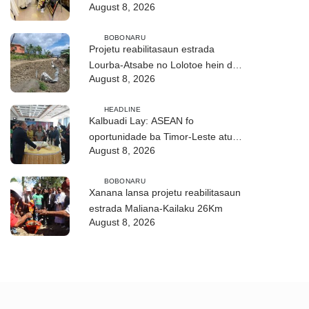
August 8, 2026
ho fuan”
BOBONARU
Projetu reabilitasaun estrada
Lourba-Atsabe no Lolotoe hein de’it
August 8, 2026
vistu tribunál
HEADLINE
Kalbuadi Lay: ASEAN fo
oportunidade ba Timor-Leste atu
August 8, 2026
aselera transformasaun ekonómika
BOBONARU
Xanana lansa projetu reabilitasaun
estrada Maliana-Kailaku 26Km
August 8, 2026