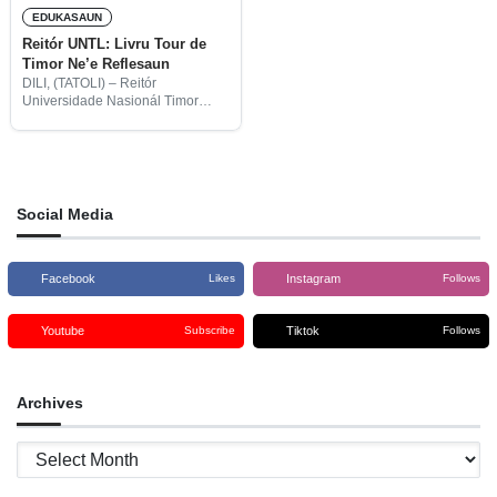
EDUKASAUN
Reitór UNTL: Livru Tour de
Timor Ne’e Reflesaun
DILI, (TATOLI) – Reitór
Universidade Nasionál Timor
Lorosa’e (UNTL), Francisco
Miguel Martins konsidera livru
Tour de Timor: Istória Aventura
Ida, ho autora amerikana ida,
ne’ebé mós hanorin iha
departamentu inglés,
Social Media
Facebook
Instagram
Likes
Follows
Youtube
Tiktok
Subscribe
Follows
Archives
Archives