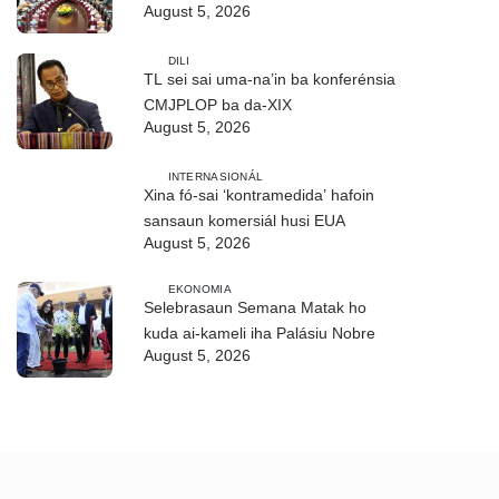
August 5, 2026
Finanseira Públika
DILI
TL sei sai uma-na’in ba konferénsia
CMJPLOP ba da-XIX
August 5, 2026
INTERNASIONÁL
Xina fó-sai ‘kontramedida’ hafoin
sansaun komersiál husi EUA
August 5, 2026
EKONOMIA
Selebrasaun Semana Matak ho
kuda ai-kameli iha Palásiu Nobre
August 5, 2026