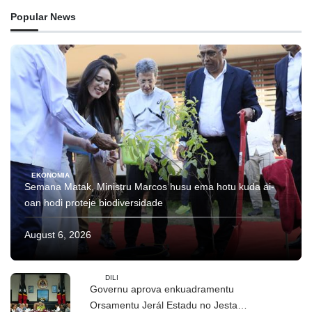
Popular News
EKONOMIA
Semana Matak, Ministru Marcos husu ema hotu kuda ai-
oan hodi proteje biodiversidade
August 6, 2026
DILI
Governu aprova enkuadramentu
Orsamentu Jerál Estadu no Jestaun