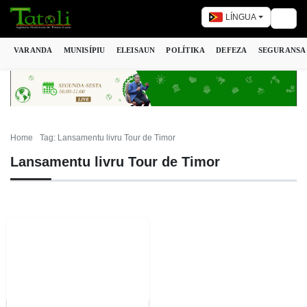
LÍNGUA
Togg
VARANDA
MUNISÍPIU
ELEISAUN
POLÍTIKA
DEFEZA
SEGURANSA
Home
Tag: Lansamentu livru Tour de Timor
Lansamentu livru Tour de Timor