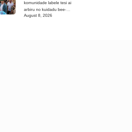
komunidade labele tesi ai
arbiru no kuidadu bee-
August 8, 2026
matan