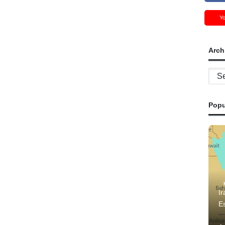
Y
Arch
Archi
Popu
Ir
E