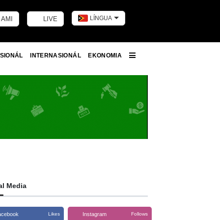
LÍNGUA
 AMI
LIVE
Toggle dark m
SIONÁL
INTERNASIONÁL
EKONOMIA
More
al Media
acebook
Instagram
Likes
Follows