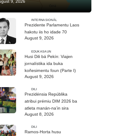
ugust 9, 2026
INTERNASIONÁL
Prezidente Parlamentu Laos
hakotu iis ho idade 70
August 9, 2026
EDUKASAUN
Husi Dili bá Pekín: Viajen
jornalístika ida buka
koñesimentu foun (Parte I)
August 9, 2026
DILI
Prezidénsia Repúblika
atribui prémiu DIM 2026 ba
atleta manán-na’in sira
August 8, 2026
DILI
Ramos-Horta husu