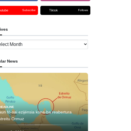
outube
Tiktok
Subscribe
Follows
ives
ves
lar News
HEADLINE
aun fó-sai ezijénsia kona-ba reabertura
streitu Ormuz