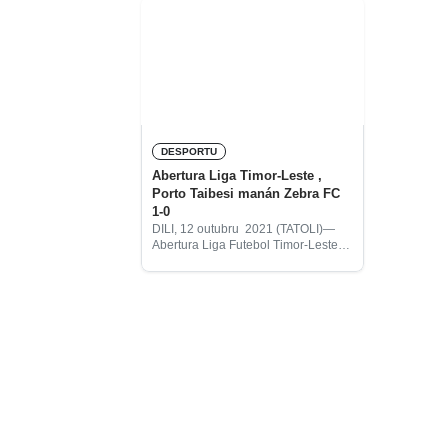
DESPORTU
Abertura Liga Timor-Leste ,
Porto Taibesi manán Zebra FC
1-0
DILI, 12 outubru 2021 (TATOLI)—
Abertura Liga Futebol Timor-Leste
(LFTL) segunda divisaun, tersa
(12/10), FC Porto Taibesi manán
Zebra FC ho rezultadu 1-0.