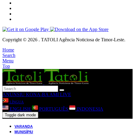
Copyright © 2026 . TATOLI Agência Noticiosa de Timor-Leste.
Home
Search
Menu
Top
ANUNSIU
KONA-BA AMI
LIVE
LÍNGUA
ENGLISH
PORTUGUÊS
INDONESIA
Toggle dark mode
VARANDA
MUNISÍPIU