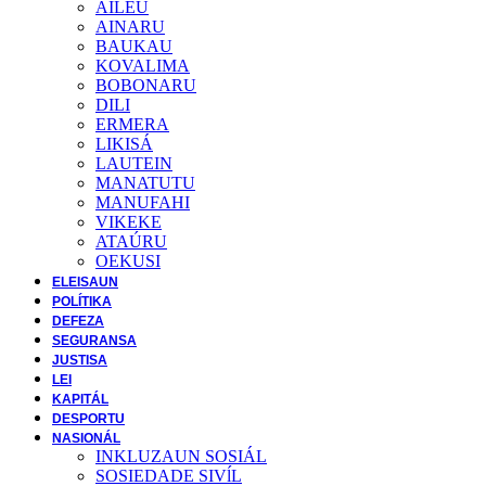
AILEU
AINARU
BAUKAU
KOVALIMA
BOBONARU
DILI
ERMERA
LIKISÁ
LAUTEIN
MANATUTU
MANUFAHI
VIKEKE
ATAÚRU
OEKUSI
ELEISAUN
POLÍTIKA
DEFEZA
SEGURANSA
JUSTISA
LEI
KAPITÁL
DESPORTU
NASIONÁL
INKLUZAUN SOSIÁL
SOSIEDADE SIVĺL