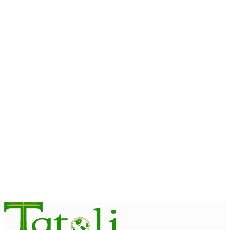
August 10, 2026
JUSTISA
Carmona konsidera Tribunál sei menus rekursu umanu
August 10, 2026
HEADLINE
Komisaun A hetan referénsia husi Tailándia kona-ba kriasaun
Lei Siberkrime
August 10, 2026