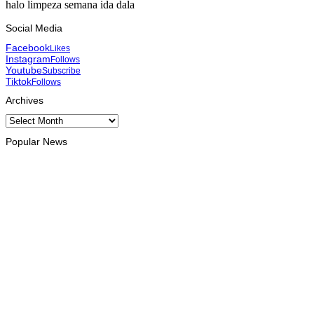
halo limpeza semana ida dala
Social Media
Facebook
Likes
Instagram
Follows
Youtube
Subscribe
Tiktok
Follows
Archives
Archives
Popular News
HEADLINE
TL-Malázia hametin kooperasaun iha kapasitasaun rekursu
umanu
August 10, 2026