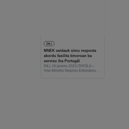
DILI
MNEK seidauk simu resposta
akordu fasilita timoroan ba
servisu iha Portugál
DILI, 16 janeiru 2023 (TATOLI)—
Vise Ministru Negósiu Estranjeiru no
Kooperasaun (MENK), Julião da
Silva, informa to’o daudaun ne’e
seida’uk simu resposta hosi Ministru
Negósiu Estranjeiru no
Kooperasaun (MNEK) Portugál