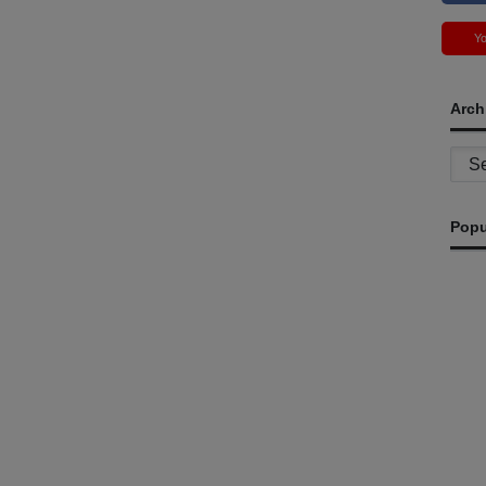
Y
Arch
Archi
Popu
JM