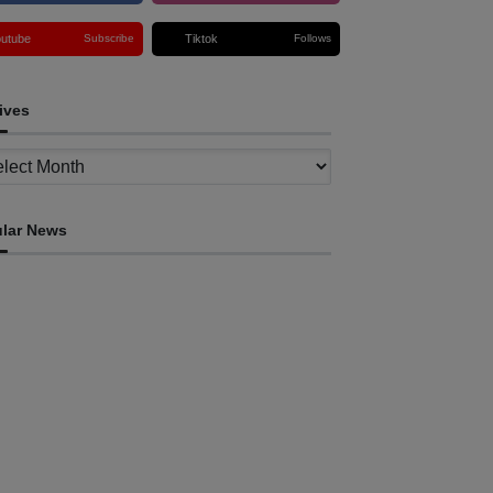
outube
Tiktok
Subscribe
Follows
ives
ves
lar News
EKONOMIA
T Vikeke hahú distribui billete ba
negosiante sira hodi asesu merkadu Olobai