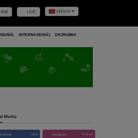
LÍNGUA
 AMI
LIVE
Toggle dark m
SIONÁL
INTERNASIONÁL
EKONOMIA
al Media
acebook
Instagram
Likes
Follows