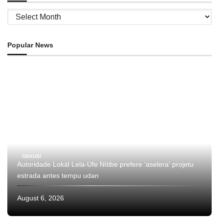
Archives
Popular News
OEKUSI
Autoridade Lokál Lela-Ufe Nítibe prefere ‘aselera’ projetu
estrada antes tempu udan
August 6, 2026