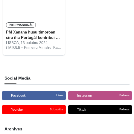
INTERNASIONÁL
PM Xanana husu timoroan
sira iha Portugál kontribui ba
prosesu dezenvolvimentu
LISBOA, 13 outubru 2024
(TATOLI) – Primeiru Ministru, Kay
nasaun
Rala Xanana Gusmão, husu
sidadaun timoroan iha Lisboa,
Portugál atu kontribui ba prosesu
konstrusaun estadu no
dezenvolvimentu nasionál.
Social Media
Facebook
Instagram
Likes
Follows
Youtube
Tiktok
Subscribe
Follows
Archives