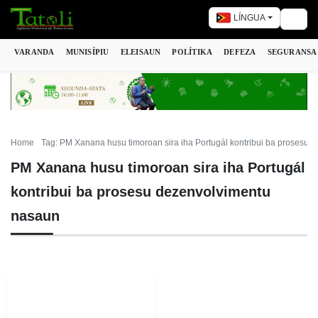
LÍNGUA
Togg
VARANDA
MUNISÍPIU
ELEISAUN
POLÍTIKA
DEFEZA
SEGURANSA
Home
Tag: PM Xanana husu timoroan sira iha Portugál kontribui ba prosesu
PM Xanana husu timoroan sira iha Portugál
kontribui ba prosesu dezenvolvimentu
nasaun