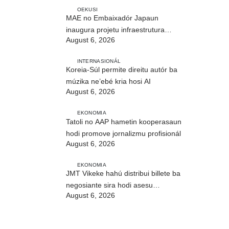
OEKUSI
MAE no Embaixadór Japaun
inaugura projetu infraestrutura
August 6, 2026
CIREP 12 iha Nítibe
INTERNASIONÁL
Koreia-Súl permite direitu autór ba
múzika ne’ebé kria hosi AI
August 6, 2026
EKONOMIA
Tatoli no AAP hametin kooperasaun
hodi promove jornalizmu profisionál
August 6, 2026
EKONOMIA
JMT Vikeke hahú distribui billete ba
negosiante sira hodi asesu
August 6, 2026
merkadu Olobai