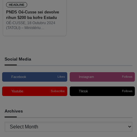
HEADLINE
PNDS Oé-Cusse sei devolve
rihun $200 ba kofre Estadu
OÉ-CUSSE, 18 Outubru 2024
(TATOLI) – Ministériu
Administrasaun Estatál (MAE),
liuhusi Programa Nasionál
Dezenvolvimentu Suku (PNDS)
iha Rejiaun Administrativa
Espesiál Oé-Cusse Ambeno
(RAEOA) sei devolve Orsamentu
Social Media
Jerál Estadu kuaze
Facebook
Instagram
Likes
Follows
Youtube
Tiktok
Subscribe
Follows
Archives
Archives