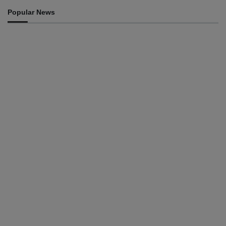
Popular News
EKONOMIA
Fundu Petrolíferu Timor-Leste sa’e ba billaun 18,43
August 7, 2026
INTERNASIONÁL
EUA no ASEAN husu libertasaun