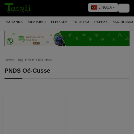
LÍNGUA
Togg
VARANDA
MUNISÍPIU
ELEISAUN
POLÍTIKA
DEFEZA
SEGURANSA
Home
Tag: PNDS Oé-Cusse
PNDS Oé-Cusse