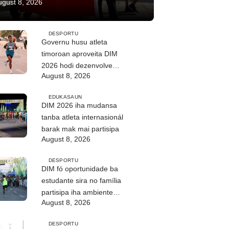
ugust 8, 2026
DESPORTU
Governu husu atleta
timoroan aproveita DIM
2026 hodi dezenvolve
August 8, 2026
kapasidade
EDUKASAUN
DIM 2026 iha mudansa
tanba atleta internasionál
barak mak mai partisipa
August 8, 2026
DESPORTU
DIM fó oportunidade ba
estudante sira no família
partisipa iha ambiente
August 8, 2026
saudável
DESPORTU