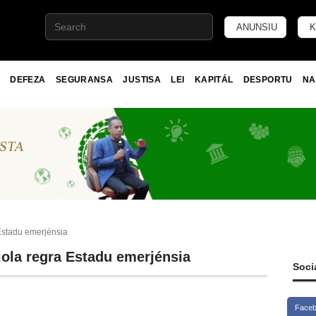
ANUNSIU
K
DEFEZA
SEGURANSA
JUSTISA
LEI
KAPITÁL
DESPORTU
NA
 Estadu emerjénsia
iola regra Estadu emerjénsia
Soci
Face