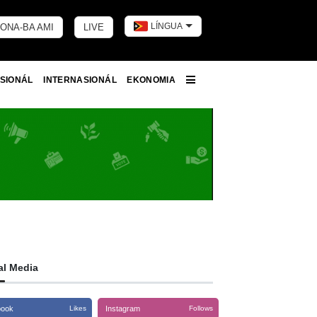
LÍNGUA
ONA-BA AMI
LIVE
Toggle dark 
SIONÁL
INTERNASIONÁL
EKONOMIA
More
al Media
book
Instagram
Likes
Follows