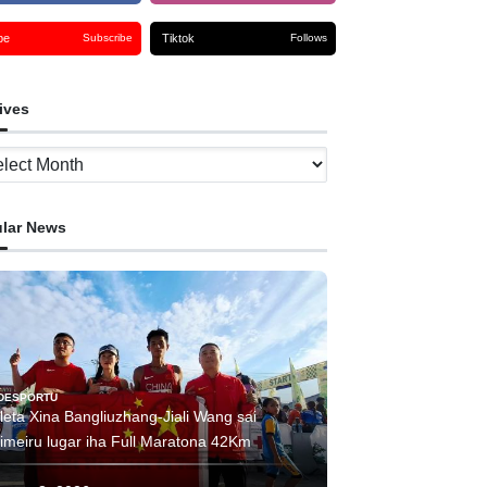
be
Tiktok
Subscribe
Follows
ives
ves
lar News
DESPORTU
leta Xina Bangliuzhang-Jiali Wang sai
rimeiru lugar iha Full Maratona 42Km