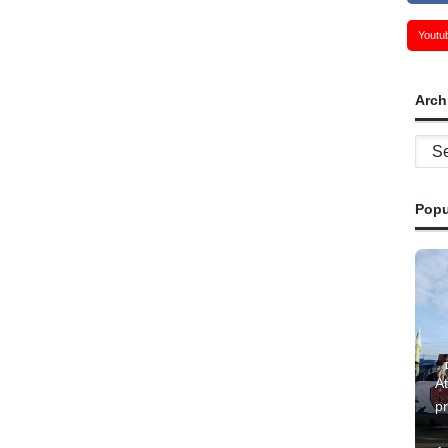
Youtu
Arch
Archi
Popu
At
p