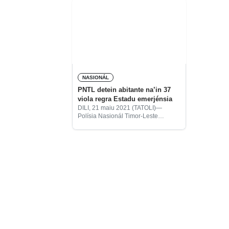
NASIONÁL
PNTL detein abitante na’in 37
viola regra Estadu emerjénsia
DILI, 21 maiu 2021 (TATOLI)—
Polísia Nasionál Timor-Leste
(PNTL), liu hosi Komandu munisípiu
Dili, detein no halo identifikasaun ba
abitante na’in 37, iha Dili, ne’ebé
viola regra Estadu ermerjénsia no