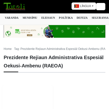
LÍNGUA
Togg
VARANDA
MUNISÍPIU
ELEISAUN
POLÍTIKA
DEFEZA
SEGURANSA
Home
Tag: Prezidente Rejiaun Administrativa Espesiál Oekusi-Ambenu (RAE
Prezidente Rejiaun Administrativa Espesiál
Oekusi-Ambenu (RAEOA)