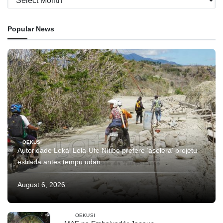
Popular News
OEKUSI
Autoridade Lokál Lela-Ufe Nítibe prefere ‘aselera’ projetu
estrada antes tempu udan
August 6, 2026
OEKUSI