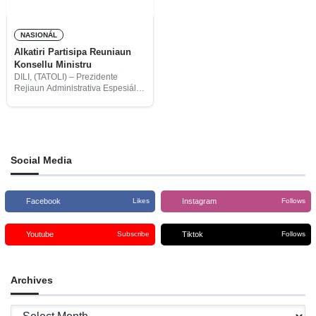
NASIONÁL
Alkatiri Partisipa Reuniaun
Konsellu Ministru
DILI, (TATOLI) – Prezidente
Rejiaun Administrativa Espesiál
Oekusi-Ambenu (RAEOA), Mari
Alkatiri, ohin partisipa reuniaun
konsellu Ministru ne’ebé lidera
hosi Primeiru-Ministru, Taur Matan
Ruak, iha Palásiu Governu.
Social Media
Facebook
Instagram
Likes
Follows
Youtube
Tiktok
Subscribe
Follows
Archives
Archives