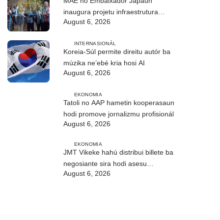
MAE no Embaixadór Japaun
inaugura projetu infraestrutura
August 6, 2026
CIREP 12 iha Nítibe
INTERNASIONÁL
Koreia-Súl permite direitu autór ba
múzika ne’ebé kria hosi AI
August 6, 2026
EKONOMIA
Tatoli no AAP hametin kooperasaun
hodi promove jornalizmu profisionál
August 6, 2026
EKONOMIA
JMT Vikeke hahú distribui billete ba
negosiante sira hodi asesu
August 6, 2026
merkadu Olobai