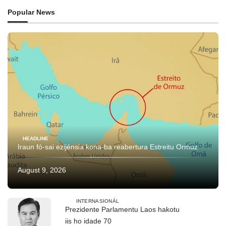
Popular News
HEADLINE
Iraun fó-sai ezijénsia kona-ba reabertura Estreitu Ormuz
August 9, 2026
INTERNASIONÁL
Prezidente Parlamentu Laos hakotu
iis ho idade 70