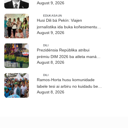
August 9, 2026
EDUKASAUN
Husi Dili bá Pekín: Viajen
jornalístika ida buka koñesimentu
August 9, 2026
foun (Parte I)
DILI
Prezidénsia Repúblika atribui
prémiu DIM 2026 ba atleta manán-
August 8, 2026
na’in sira
DILI
Ramos-Horta husu komunidade
labele tesi ai arbiru no kuidadu bee-
August 8, 2026
matan