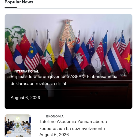
Popular News
INTERNASIONÁL
Filipina lidera forum juventude ASEAN: Elaborasaun ba
deklarasaun reziliénsia dijitál
August 6, 2026
EKONOMIA
Tatoli no Akademia Yunnan aborda
kooperasaun ba dezenvolvimentu
August 6, 2026
no troka informasaun