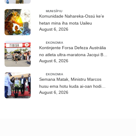
MUNISÍPIU
Komunidade Nahareka-Ossú ke’e
hetan mina iha mota Uaileu
August 6, 2026
EKONOMIA
Kontinjente Forsa Defeza Austrália
no atleta ultra-maratona Jacqui Bell
August 6, 2026
partisipa DIM 2026
EKONOMIA
Semana Matak, Ministru Marcos
husu ema hotu kuda ai-oan hodi
August 6, 2026
proteje biodiversidade