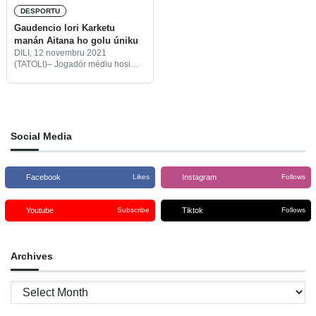
DESPORTU
Gaudencio lori Karketu
manán Aitana ho golu úniku
DILI, 12 novembru 2021
(TATOLI)– Jogadór médiu hosi
Karketu Dili FC, Gaudencio
Monteiro (14), susesu lori Karketu
Dili FC manán Aitana FC ho golu
úniku iha jogu abertura Primeira
Social Media
Facebook
Instagram
Likes
Follows
Youtube
Tiktok
Subscribe
Follows
Archives
Archives