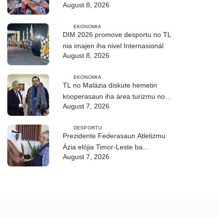
August 8, 2026
kilómetru 21
EKONOMIA
DIM 2026 promove desportu no TL
nia imajen iha nivel Internasionál
August 8, 2026
EKONOMIA
TL no Malázia diskute hemetin
kooperasaun iha área turizmu no
August 7, 2026
edukasaun
DESPORTU
Prezidente Federasaun Atletizmu
Ázia elójia Timor-Leste ba
August 7, 2026
realizasaun DIM 2026