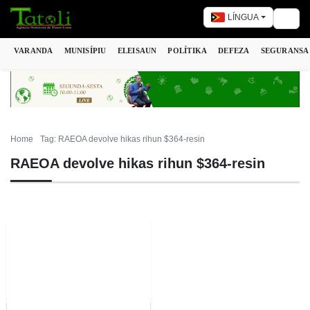
LÍNGUA
Togg
VARANDA
MUNISÍPIU
ELEISAUN
POLÍTIKA
DEFEZA
SEGURANSA
Home
Tag: RAEOA devolve hikas rihun $364-resin
RAEOA devolve hikas rihun $364-resin