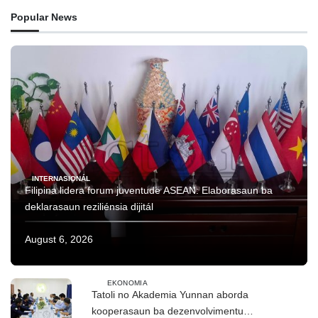
Popular News
INTERNASIONÁL
Filipina lidera forum juventude ASEAN: Elaborasaun ba
deklarasaun reziliénsia dijitál
August 6, 2026
EKONOMIA
Tatoli no Akademia Yunnan aborda
kooperasaun ba dezenvolvimentu