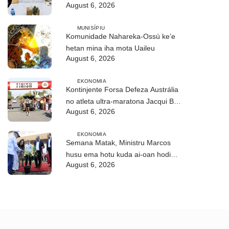
August 6, 2026
no troka informasaun
MUNISÍPIU
Komunidade Nahareka-Ossú ke’e
hetan mina iha mota Uaileu
August 6, 2026
EKONOMIA
Kontinjente Forsa Defeza Austrália
no atleta ultra-maratona Jacqui Bell
August 6, 2026
partisipa DIM 2026
EKONOMIA
Semana Matak, Ministru Marcos
husu ema hotu kuda ai-oan hodi
August 6, 2026
proteje biodiversidade