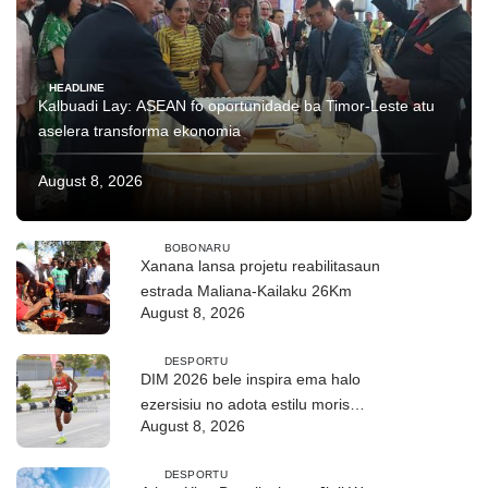
HEADLINE
Kalbuadi Lay: ASEAN fo oportunidade ba Timor-Leste atu
aselera transforma ekonomia
August 8, 2026
BOBONARU
Xanana lansa projetu reabilitasaun
estrada Maliana-Kailaku 26Km
August 8, 2026
DESPORTU
DIM 2026 bele inspira ema halo
ezersisiu no adota estilu moris
August 8, 2026
saudável
DESPORTU