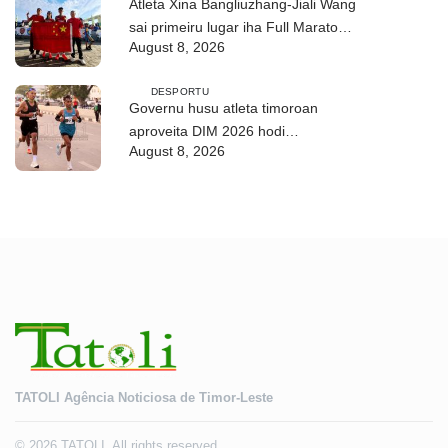
Atleta Xina Bangliuzhang-Jiali Wang
sai primeiru lugar iha Full Maratona
August 8, 2026
42Km
DESPORTU
Governu husu atleta timoroan
aproveita DIM 2026 hodi
August 8, 2026
dezenvolve kapasidade
TATOLI Agência Noticiosa de Timor-Leste
© 2026 TATOLI. All rights reserved.