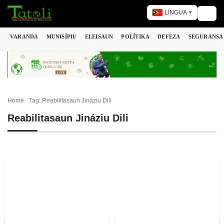
LÍNGUA
Togg
VARANDA
MUNISÍPIU
ELEISAUN
POLÍTIKA
DEFEZA
SEGURANSA
Home
Tag: Reabilitasaun Jináziu Dili
Reabilitasaun Jináziu Dili