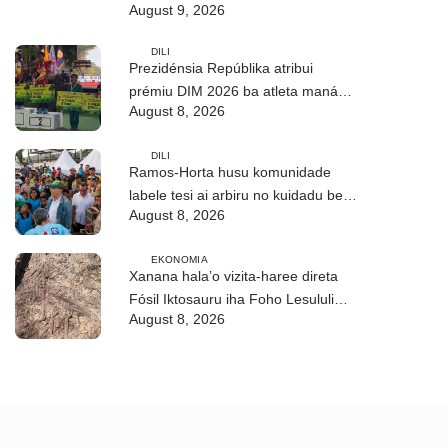
August 9, 2026
foun (Parte I)
DILI
Prezidénsia Repúblika atribui
prémiu DIM 2026 ba atleta manán-
August 8, 2026
na’in sira
DILI
Ramos-Horta husu komunidade
labele tesi ai arbiru no kuidadu bee-
August 8, 2026
matan
EKONOMIA
Xanana hala’o vizita-haree direta
Fósil Iktosauru iha Foho Lesululi
August 8, 2026
Kailaku