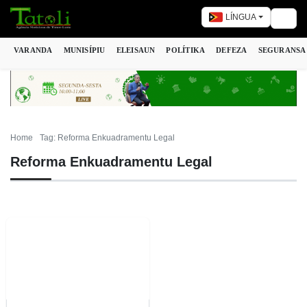
LÍNGUA
Togg
VARANDA
MUNISÍPIU
ELEISAUN
POLÍTIKA
DEFEZA
SEGURANSA
Home
Tag: Reforma Enkuadramentu Legal
Reforma Enkuadramentu Legal