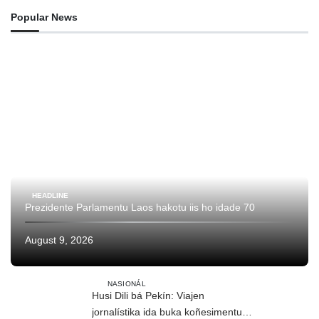
Popular News
HEADLINE
Prezidente Parlamentu Laos hakotu iis ho idade 70
August 9, 2026
NASIONÁL
Husi Dili bá Pekín: Viajen
jornalístika ida buka koñesimentu