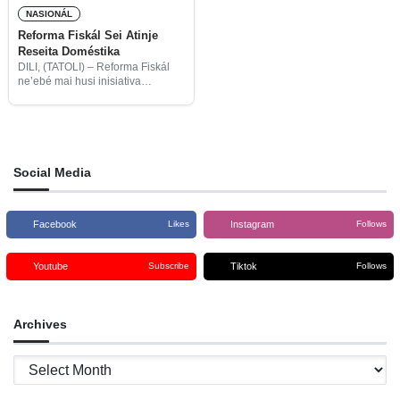
NASIONÁL
Reforma Fiskál Sei Atinje
Reseita Doméstika
DILI, (TATOLI) – Reforma Fiskál
ne’ebé mai husi inisiativa
Governu Konstitusionál da-limak
no realizasaun iha Governu
Konstitusionál da-neen, halo
reforma ba área polítika,
enkuadramentu legál no
administrasaun ho objetivu atu
Social Media
Facebook
Instagram
Likes
Follows
Youtube
Tiktok
Subscribe
Follows
Archives
Archives