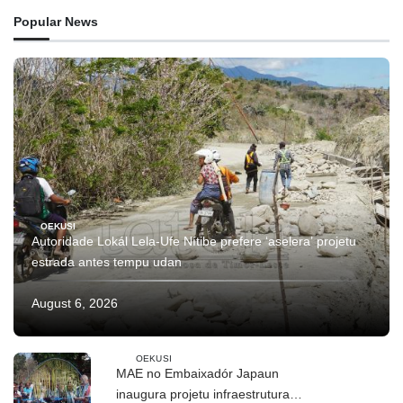
Popular News
OEKUSI
Autoridade Lokál Lela-Ufe Nítibe prefere ‘aselera’ projetu
estrada antes tempu udan
August 6, 2026
OEKUSI
MAE no Embaixadór Japaun
inaugura projetu infraestrutura