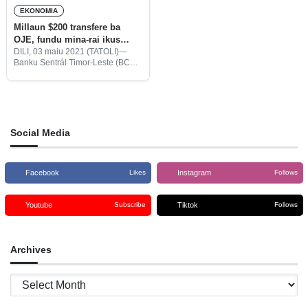
EKONOMIA
Millaun $200 transfere ba
OJE, fundu mina-rai ikus
biliaun $18,98
DILI, 03 maiu 2021 (TATOLI)-–
Banku Sentrál Timor-Leste (BCTL,
sigla portugés) lansa relatóriu
trimestrál fundu mina-rai Timór-
Leste ba da-LVII, ne’ebé kobre
períodu 01 janeiru to’o 31 marsu
2021.
Social Media
Facebook
Instagram
Likes
Follows
Youtube
Tiktok
Subscribe
Follows
Archives
Archives