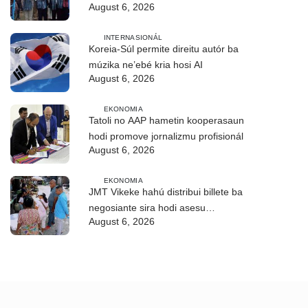
August 6, 2026
CIREP 12 iha Nítibe
INTERNASIONÁL
Koreia-Súl permite direitu autór ba
múzika ne’ebé kria hosi AI
August 6, 2026
EKONOMIA
Tatoli no AAP hametin kooperasaun
hodi promove jornalizmu profisionál
August 6, 2026
EKONOMIA
JMT Vikeke hahú distribui billete ba
negosiante sira hodi asesu
August 6, 2026
merkadu Olobai