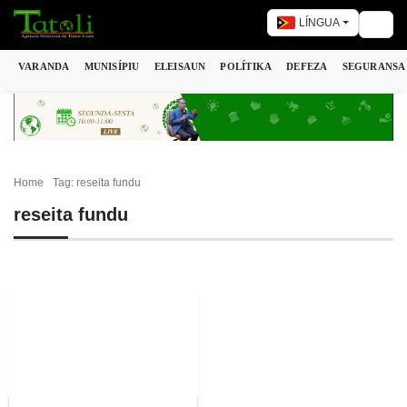
LÍNGUA
Togg
VARANDA
MUNISÍPIU
ELEISAUN
POLÍTIKA
DEFEZA
SEGURANSA
Home
Tag: reseita fundu
reseita fundu