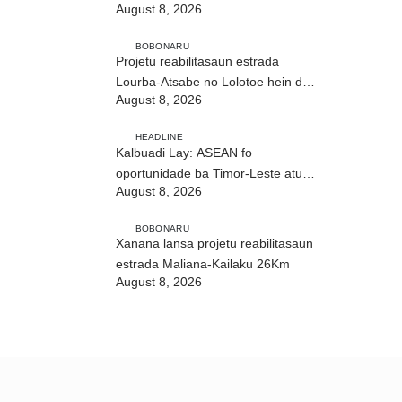
August 8, 2026
ho fuan”
BOBONARU
Projetu reabilitasaun estrada
Lourba-Atsabe no Lolotoe hein de’it
August 8, 2026
vistu tribunál
HEADLINE
Kalbuadi Lay: ASEAN fo
oportunidade ba Timor-Leste atu
August 8, 2026
aselera transformasaun ekonómika
BOBONARU
Xanana lansa projetu reabilitasaun
estrada Maliana-Kailaku 26Km
August 8, 2026