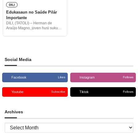
DILI
Edukasaun no Saúde Pilár
Importante
DILI, (TATOLI) – Herman de
Araújo Magno, joven husi suku
Lahane Orientál, hatete baihira
edukasaun no saúde sai pilár
importante iha polítika Sekretáriu
Estadu Juventude no Traballu
(SEJT) maka
Social Media
Facebook
Instagram
Likes
Follows
Youtube
Tiktok
Subscribe
Follows
Archives
Archives