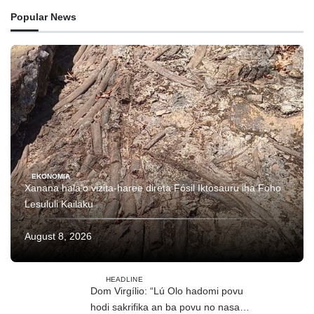
Popular News
EKONOMIA
Xanana hala’o vizita-haree direta Fósil Iktosauru iha Foho
Lesululi Kailaku
August 8, 2026
HEADLINE
Dom Virgílio: “Lú Olo hadomi povu
hodi sakrifika an ba povu no nasaun