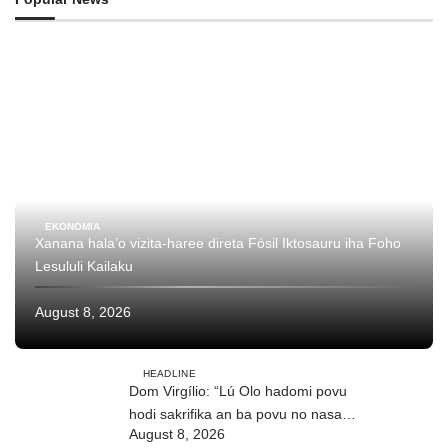
EKONOMIA
Xanana hala’o vizita-haree direta Fósil Iktosauru iha Foho
Lesululi Kailaku
August 8, 2026
HEADLINE
Dom Virgílio: “Lú Olo hadomi povu
hodi sakrifika an ba povu no nasaun
August 8, 2026
ho fuan”