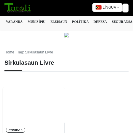
LÍNGUA
Tog
VARANDA
MUNISÍPIU
ELEISAUN
POLÍTIKA
DEFEZA
SEGURANSA
Home
Tag: Sirkulasaun Livre
Sirkulasaun Livre
COVID-19