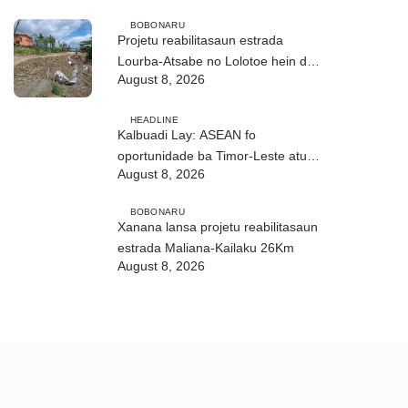
BOBONARU
Projetu reabilitasaun estrada
Lourba-Atsabe no Lolotoe hein de’it
August 8, 2026
vistu tribunál
HEADLINE
Kalbuadi Lay: ASEAN fo
oportunidade ba Timor-Leste atu
August 8, 2026
aselera transformasaun ekonómika
BOBONARU
Xanana lansa projetu reabilitasaun
estrada Maliana-Kailaku 26Km
August 8, 2026