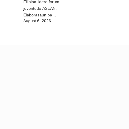
Filipina lidera forum
juventude ASEAN:
Elaborasaun ba
August 6, 2026
deklarasaun reziliénsia
dijitál