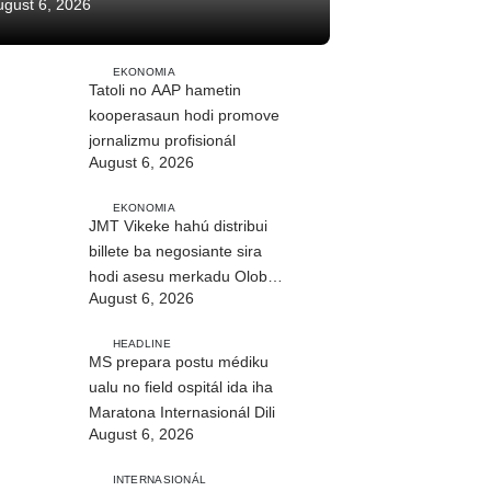
ugust 6, 2026
EKONOMIA
Tatoli no AAP hametin
kooperasaun hodi promove
jornalizmu profisionál
August 6, 2026
EKONOMIA
JMT Vikeke hahú distribui
billete ba negosiante sira
hodi asesu merkadu Olobai
August 6, 2026
HEADLINE
MS prepara postu médiku
ualu no field ospitál ida iha
Maratona Internasionál Dili
August 6, 2026
INTERNASIONÁL