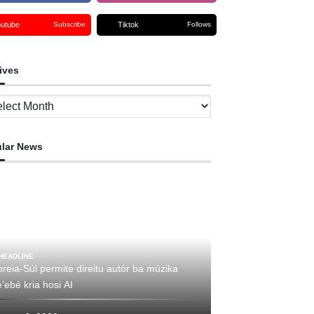
outube
Tiktok
Subscribe
Follows
ives
ves
lar News
HEADLINE
reia-Súl permite direitu autór ba múzika
’ebé kria hosi AI