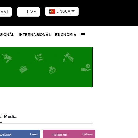
LÍNGUA
 AMI
LIVE
Toggle dark m
SIONÁL
INTERNASIONÁL
EKONOMIA
More
al Media
acebook
Instagram
Likes
Follows