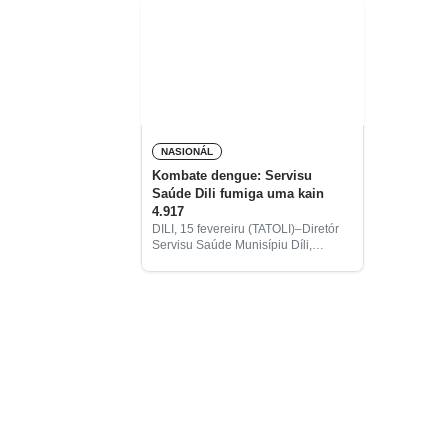
NASIONÁL
Kombate dengue: Servisu
Saúde Dili fumiga uma kain
4.917
DILI, 15 fevereiru (TATOLI)–Diretór
Servisu Saúde Munisípiu Díli,
Mateus Pinto, hateten atu kombate
moras dengue, Servisu Saúde Dili
ho voluntáriu Cruz Vermelha Timor-
Leste (CVTL) halo fomigasaun ba
uma kain