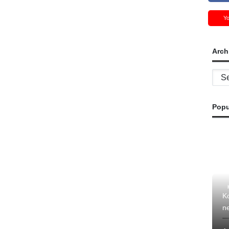
Y
Arch
Archi
Popu
Ko
ne