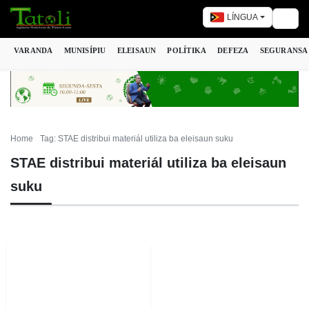
LÍNGUA
Togg
VARANDA
MUNISÍPIU
ELEISAUN
POLÍTIKA
DEFEZA
SEGURANSA
Home
Tag: STAE distribui materiál utiliza ba eleisaun suku
STAE distribui materiál utiliza ba eleisaun
suku