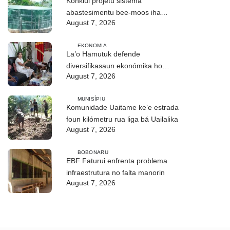
Konklui projetu sistema
abastesimentu bee-moos iha
August 7, 2026
Lakluta, komunidade hahú asesu
EKONOMIA
La’o Hamutuk defende
diversifikasaun ekonómika ho
August 7, 2026
prioridade ba setór agrikultura
MUNISÍPIU
Komunidade Uaitame ke’e estrada
foun kilómetru rua liga bá Uailalika
August 7, 2026
BOBONARU
EBF Faturui enfrenta problema
infraestrutura no falta manorin
August 7, 2026