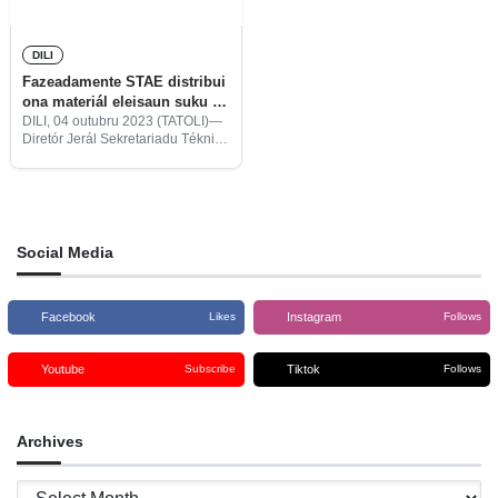
DILI
Fazeadamente STAE distribui
ona materiál eleisaun suku ba
munisípiu sira
DILI, 04 outubru 2023 (TATOLI)—
Diretór Jerál Sekretariadu Tékniku
Administrasaun Eleitorál (STAE),
Acilino Manuel Branco, hateten
fazeadamenteSTAE distribui ona
materiál ba munisípiu sira hodi
utiliza ba eleisaun suku ne’ebé
sei
Social Media
Facebook
Instagram
Likes
Follows
Youtube
Tiktok
Subscribe
Follows
Archives
Archives