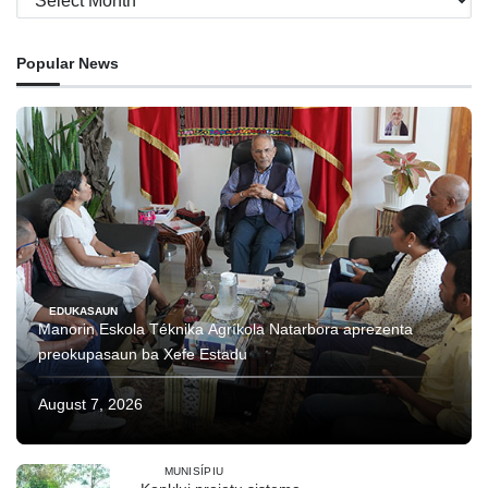
Popular News
EDUKASAUN
Manorin Eskola Téknika Agríkola Natarbora aprezenta
preokupasaun ba Xefe Estadu
August 7, 2026
MUNISÍPIU