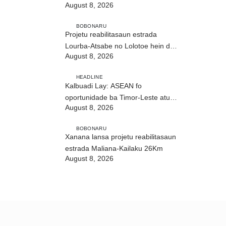
August 8, 2026
ho fuan”
BOBONARU
Projetu reabilitasaun estrada
Lourba-Atsabe no Lolotoe hein de’it
August 8, 2026
vistu tribunál
HEADLINE
Kalbuadi Lay: ASEAN fo
oportunidade ba Timor-Leste atu
August 8, 2026
aselera transformasaun ekonómika
BOBONARU
Xanana lansa projetu reabilitasaun
estrada Maliana-Kailaku 26Km
August 8, 2026