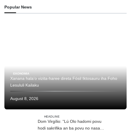
Popular News
EKONOMIA
Xanana hala’o vizita-haree direta Fósil Iktosauru iha Foho
Lesululi Kailaku
August 8, 2026
HEADLINE
Dom Virgílio: “Lú Olo hadomi povu
hodi sakrifika an ba povu no nasaun