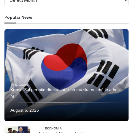
Popular News
HEADLINE
Koreia-Súl permite direitu autór ba múzika ne’ebé kria hosi
AI
August 6, 2026
EKONOMIA