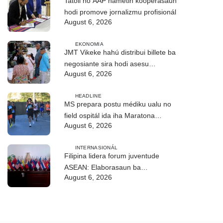
Tatoli no AAP hametin kooperasaun
hodi promove jornalizmu profisionál
August 6, 2026
EKONOMIA
JMT Vikeke hahú distribui billete ba
negosiante sira hodi asesu
August 6, 2026
merkadu Olobai
HEADLINE
MS prepara postu médiku ualu no
field ospitál ida iha Maratona
August 6, 2026
Internasionál Dili
INTERNASIONÁL
Filipina lidera forum juventude
ASEAN: Elaborasaun ba
August 6, 2026
deklarasaun reziliénsia dijitál