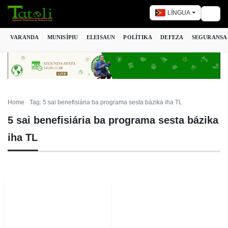
LÍNGUA
Togg
VARANDA
MUNISÍPIU
ELEISAUN
POLÍTIKA
DEFEZA
SEGURANSA
Home
Tag: 5 sai benefisiária ba programa sesta bázika iha TL
5 sai benefisiária ba programa sesta bázika
iha TL