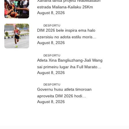
Xanana lansa projetu reabilitasaun
estrada Maliana-Kailaku 26Km
August 8, 2026
DESPORTU
DIM 2026 bele inspira ema halo
ezersisiu no adota estilu moris
August 8, 2026
saudável
DESPORTU
Atleta Xina Bangliuzhang-Jiali Wang
sai primeiru lugar iha Full Maratona
August 8, 2026
42Km
DESPORTU
Governu husu atleta timoroan
aproveita DIM 2026 hodi
August 8, 2026
dezenvolve kapasidade