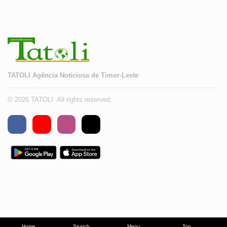
TATOLI Agência Noticiosa de Timor-Leste
© 2026 TATOLI. All rights reserved.
Home
Search
Menu
Top