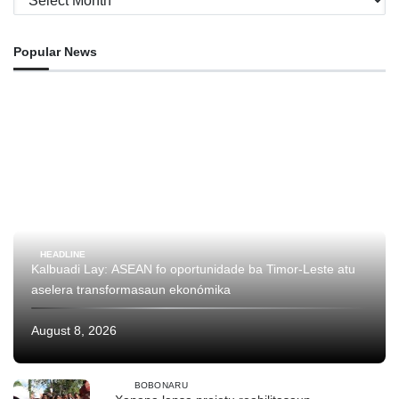
Popular News
HEADLINE
Kalbuadi Lay: ASEAN fo oportunidade ba Timor-Leste atu
aselera transformasaun ekonómika
August 8, 2026
BOBONARU