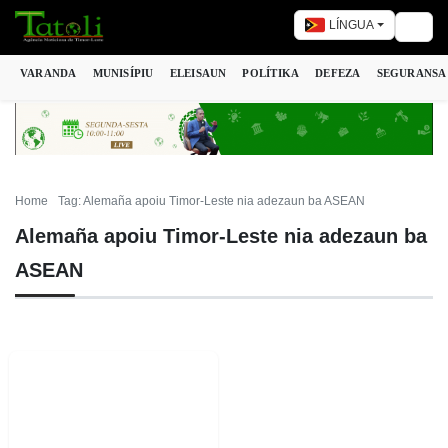
LÍNGUA
Togg
VARANDA
MUNISÍPIU
ELEISAUN
POLÍTIKA
DEFEZA
SEGURANSA
Home
Tag: Alemaña apoiu Timor-Leste nia adezaun ba ASEAN
Alemaña apoiu Timor-Leste nia adezaun ba
ASEAN