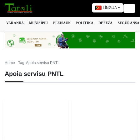
LÍNGUA
Togg
VARANDA
MUNISÍPIU
ELEISAUN
POLÍTIKA
DEFEZA
SEGURANSA
Home
Tag: Apoia servisu PNTL
Apoia servisu PNTL