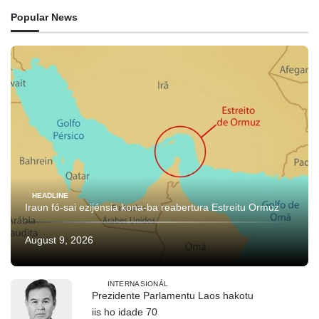
Popular News
HEADLINE
Iraun fó-sai ezijénsia kona-ba reabertura Estreitu Ormuz
August 9, 2026
INTERNASIONÁL
Prezidente Parlamentu Laos hakotu
iis ho idade 70