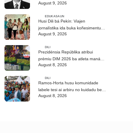
August 9, 2026
EDUKASAUN
Husi Dili bá Pekín: Viajen
jornalístika ida buka koñesimentu
August 9, 2026
foun (Parte I)
DILI
Prezidénsia Repúblika atribui
prémiu DIM 2026 ba atleta manán-
August 8, 2026
na’in sira
DILI
Ramos-Horta husu komunidade
labele tesi ai arbiru no kuidadu bee-
August 8, 2026
matan