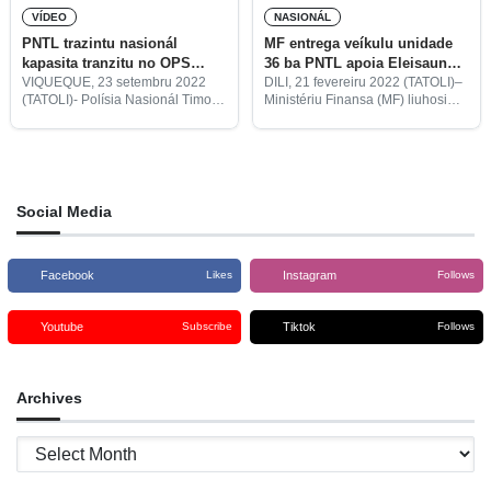
VÍDEO
NASIONÁL
PNTL trazintu nasionál
MF entrega veíkulu unidade
kapasita tranzitu no OPS
36 ba PNTL apoia Eleisaun
Viqueque
Prezidensiál
VIQUEQUE, 23 setembru 2022
DILI, 21 fevereiru 2022 (TATOLI)–
(TATOLI)- Polísia Nasionál Timor
Ministériu Finansa (MF) liuhosi
Leste (PNTL) hosi departamentu
Diresaun Jerál Jestaun
tranzitu nasionál fó kapasita
Patrimóniu Estadu, ho
tranzitu no Ofisial Polísia Nasionál
aprovasaun Ministra Finansa
(OPS) sira hodi hasa’e
interina, Sara Lobo Brites, entrega
koñesementu serbisu tranzitu
veíkulu Estadu faze dahuluk
nian
hamutuk unidade 36
Social Media
Facebook
Instagram
Likes
Follows
Youtube
Tiktok
Subscribe
Follows
Archives
Archives