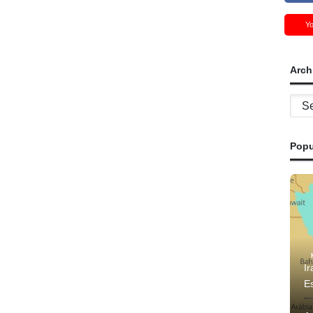
Y
Arch
Archi
Popu
Ir
E