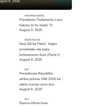
ugust 9, 2026
INTERNASIONÁL
Prezidente Parlamentu Laos
hakotu iis ho idade 70
August 9, 2026
EDUKASAUN
Husi Dili bá Pekín: Viajen
jornalístika ida buka
koñesimentu foun (Parte I)
August 9, 2026
DILI
Prezidénsia Repúblika
atribui prémiu DIM 2026 ba
atleta manán-na’in sira
August 8, 2026
DILI
Ramos-Horta husu