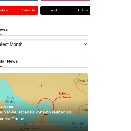
outube
Tiktok
Subscribe
Follows
ives
ves
lar News
HEADLINE
aun fó-sai ezijénsia kona-ba reabertura
streitu Ormuz