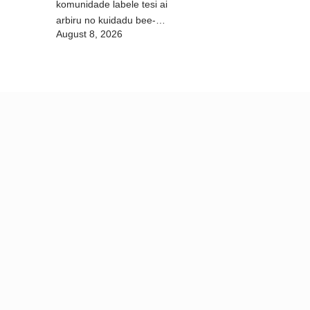
komunidade labele tesi ai
arbiru no kuidadu bee-
August 8, 2026
matan