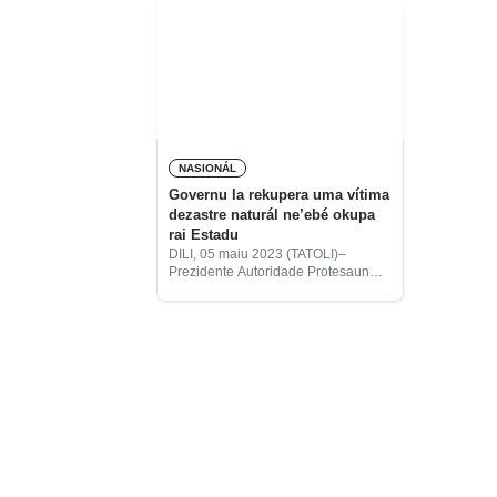
NASIONÁL
Governu la rekupera uma vítima
dezastre naturál ne’ebé okupa
rai Estadu
DILI, 05 maiu 2023 (TATOLI)–
Prezidente Autoridade Protesaun
Sivíl Timor-Leste (APC-TL, sigla
portugés), Ismael da Costa Babo,
hateten, Governu sei la halo
rekuperasaun ba uma sira ne’ebé
hetan estragu hosi