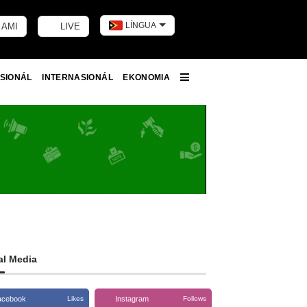
LÍNGUA
 AMI
LIVE
Toggle dark m
SIONÁL
INTERNASIONÁL
EKONOMIA
More
al Media
acebook
Instagram
Likes
Follows