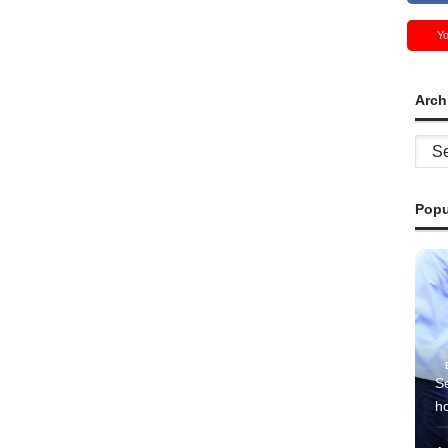
Y
Arch
Archi
Popu
S
ho