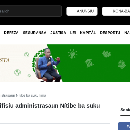
ANUNSIU
KONA-BA
DEFEZA
SEGURANSA
JUSTISA
LEI
KAPITÁL
DESPORTU
NA
istrasaun Nítibe ba suku lima
fisíu administrasaun Nítibe ba suku
Soci
F