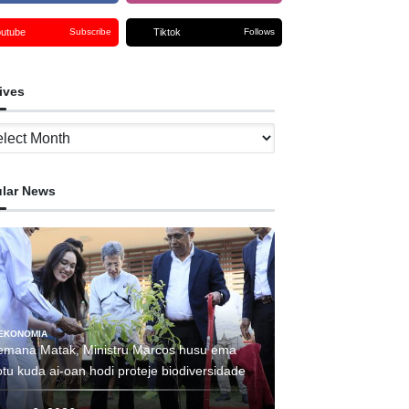
outube
Tiktok
Subscribe
Follows
ives
ves
lar News
EKONOMIA
emana Matak, Ministru Marcos husu ema
tu kuda ai-oan hodi proteje biodiversidade