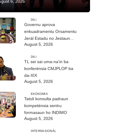
ugust 6, 2026
DILI
Governu aprova
enkuadramentu Orsamentu
Jerál Estadu no Jestaun
August 5, 2026
Finanseira Públika
DILI
TL sei sai uma-na’in ba
konferénsia CMJPLOP ba
da-XIX
August 5, 2026
EKONOMIA
Tatoli konsulta padraun
kompeténsia sentru
formasaun ho INDIMO
August 5, 2026
INTERNASIONÁL