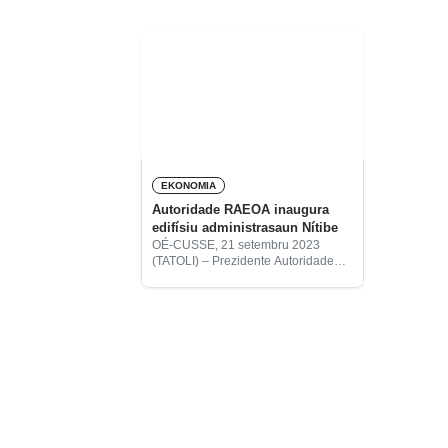
EKONOMIA
Autoridade RAEOA inaugura
edifísiu administrasaun Nítibe
OÉ-CUSSE, 21 setembru 2023
(TATOLI) – Prezidente Autoridade
Rejiaun Administrativa Espesiál Oé-
Cusse Ambeno (RAEOA), Arsénio
Paixão Bano, kinta ne’e inaugura
edifísiu administrasaun sub-rejiaun
Nítibe inklui moru protesaun metru
641.