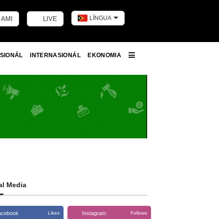
LÍNGUA
 AMI
LIVE
Toggle dark m
SIONÁL
INTERNASIONÁL
EKONOMIA
More
al Media
acebook
Instagram
Likes
Follows