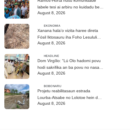
Ramos-Horta husu komunidade
labele tesi ai arbiru no kuidadu bee-
August 8, 2026
matan
EKONOMIA
Xanana hala’o vizita-haree direta
Fósil Iktosauru iha Foho Lesululi
August 8, 2026
Kailaku
HEADLINE
Dom Virgílio: “Lú Olo hadomi povu
hodi sakrifika an ba povu no nasaun
August 8, 2026
ho fuan”
BOBONARU
Projetu reabilitasaun estrada
Lourba-Atsabe no Lolotoe hein de’it
August 8, 2026
vistu tribunál