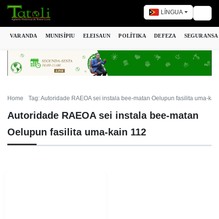
LÍNGUA
Togg
VARANDA
MUNISÍPIU
ELEISAUN
POLÍTIKA
DEFEZA
SEGURANSA
Home
Tag: Autoridade RAEOA sei instala bee-matan Oelupun fasilita uma-kai
Autoridade RAEOA sei instala bee-matan
Oelupun fasilita uma-kain 112