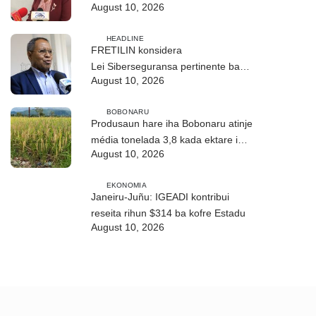
August 10, 2026
HEADLINE
FRETILIN konsidera
Lei Siberseguransa pertinente ba
August 10, 2026
kombate scame online
BOBONARU
Produsaun hare iha Bobonaru atinje
média tonelada 3,8 kada ektare iha
August 10, 2026
époka dahuluk
EKONOMIA
Janeiru-Juñu: IGEADI kontribui
reseita rihun $314 ba kofre Estadu
August 10, 2026