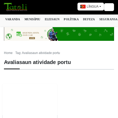
LÍNGUA
Togg
VARANDA
MUNISÍPIU
ELEISAUN
POLÍTIKA
DEFEZA
SEGURANSA
Home
Tag: Avaliasaun atividade portu
Avaliasaun atividade portu