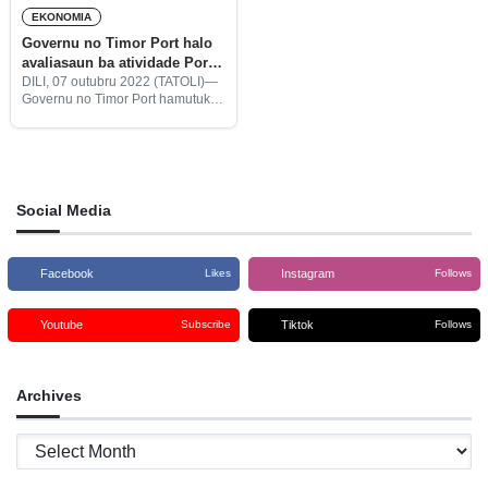
EKONOMIA
Governu no Timor Port halo
avaliasaun ba atividade Portu
Tibar
DILI, 07 outubru 2022 (TATOLI)—
Governu no Timor Port hamutuk
ho Bolloré inklui setór privadu,
sesta ne’e, halo enkontru hodi
avalia atividade Portu Tibar,
ne’ebé hahú halo operasaun
dahuluk ‘go
Social Media
Facebook
Instagram
Likes
Follows
Youtube
Tiktok
Subscribe
Follows
Archives
Archives