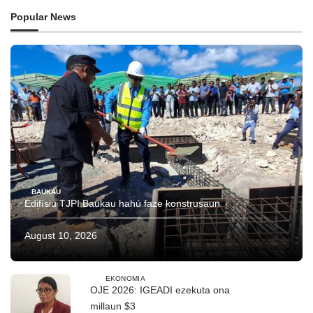
Popular News
BAUKAU
Edifísiu TJPI Baukau hahú faze konstrusaun
August 10, 2026
EKONOMIA
OJE 2026: IGEADI ezekuta ona
millaun $3